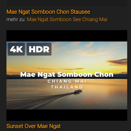
Mae Ngat Somboon Chon Stausee
mehr zu:
Mae Ngat Somboon See Chiang Mai
Sunset Over Mae Ngat