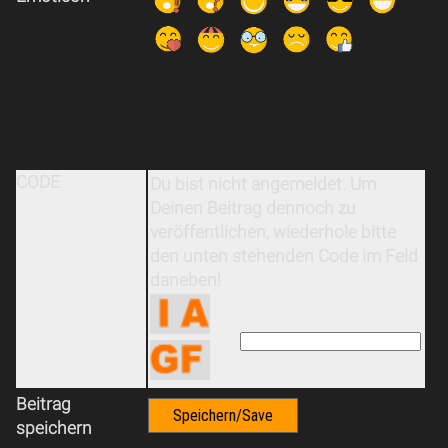
CODE
Du bist nicht angemeldet. Um
Deinen Beitrag dennoch zu
veröffentlichen, wiederhole bitte
den unten stehenden Code im Feld
daneben!
Beitrag
speichern