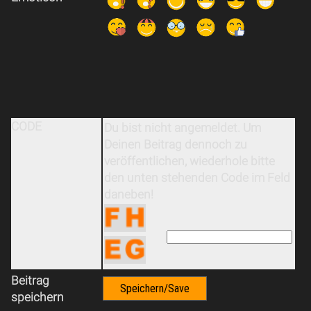
CODE
Du bist nicht angemeldet. Um
Deinen Beitrag dennoch zu
veröffentlichen, wiederhole bitte
den unten stehenden Code im Feld
daneben!
Beitrag
speichern