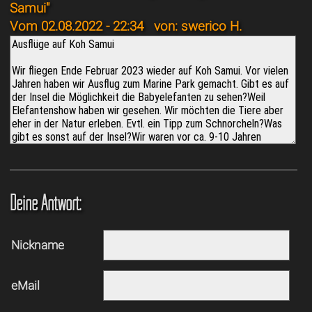
Samui"
Vom 02.08.2022 - 22:34
von: swerico H.
Deine Antwort:
Nickname
eMail