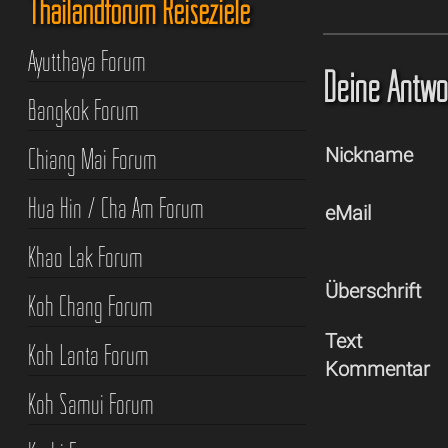
Thailandforum Reiseziele
Ayutthaya Forum
Deine Antwor
Bangkok Forum
Chiang Mai Forum
Nickname
Hua Hin / Cha Am Forum
eMail
Khao Lak Forum
Überschrift
Koh Chang Forum
Text
Koh Lanta Forum
Kommentar
Koh Samui Forum