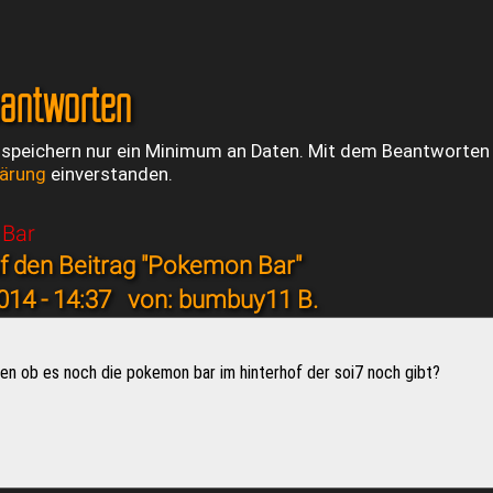
eantworten
 speichern nur ein Minimum an Daten. Mit dem Beantworten e
lärung
einverstanden.
 Bar
f den Beitrag "Pokemon Bar"
014 - 14:37
von: bumbuy11 B.