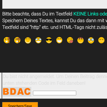
Bitte beachte, dass Du im Textfeld
KEINE Links ode
Speichern Deines Textes, kannst Du das dann mit 
Textfeld sind "http" etc. und HTML-Tags nicht zulä
Du bist nicht angemeldet. Um Deinen Beitrag denno
unten stehenden Code im Feld daneben!