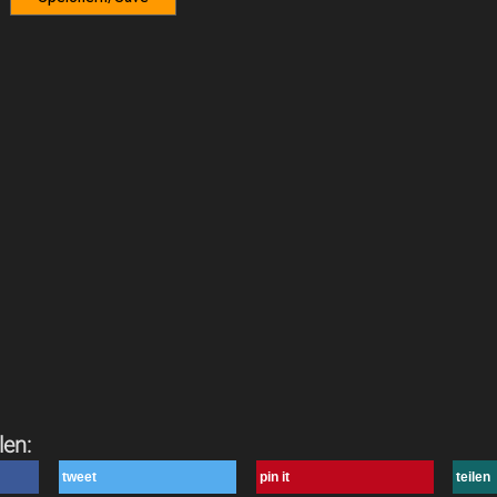
len:
tweet
pin it
teilen