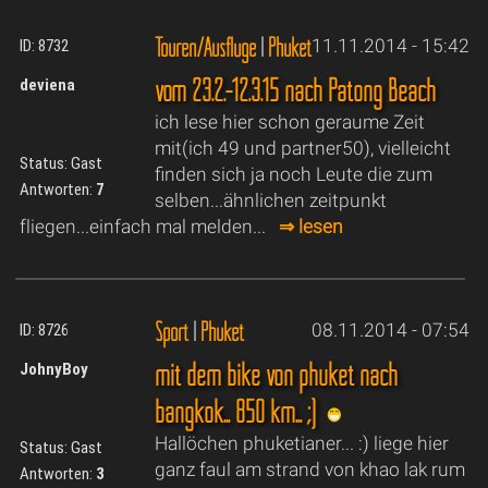
Touren/Ausflüge
|
Phuket
11.11.2014 - 15:42
ID: 8732
vom 23.2.-12.3.15 nach Patong Beach
deviena
ich lese hier schon geraume Zeit
mit(ich 49 und partner50), vielleicht
Status: Gast
finden sich ja noch Leute die zum
Antworten:
7
selben...ähnlichen zeitpunkt
fliegen...einfach mal melden...
⇒ lesen
Sport
|
Phuket
08.11.2014 - 07:54
ID: 8726
mit dem bike von phuket nach
JohnyBoy
bangkok... 850 km... ;)
Hallöchen phuketianer... :) liege hier
Status: Gast
ganz faul am strand von khao lak rum
Antworten:
3