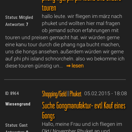
touren
hallo leute. wir fliegen im märz nach
Status: Mitglied
phuket und wollten hier mal fragen
Antworten:
7
ob jemand schon erfahrungen mit
touren und preisen gemacht hat. wir würden gerne
eine kanu tour durch die phang nga bucht machen,
uns die hongs ansehen. außerdem würden wir gerne
auf phi phi island schnorcheln. also wo bekomme ich
diese touren günstig un...
⇒ lesen
Shopping/Geld
|
Phuket
05.02.2015 - 18:08
ID: 8964
Suche Gongmanufaktur- evtl Kauf eines
Wiesengrund
Gongs
Hallo, meine Frau und ich fliegen im
Status: Gast
Okt/ November Phuket an und