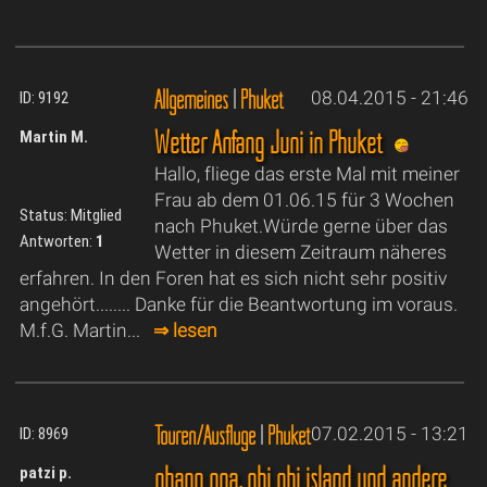
Allgemeines
|
Phuket
08.04.2015 - 21:46
ID: 9192
Wetter Anfang Juni in Phuket
Martin M.
Hallo, fliege das erste Mal mit meiner
Frau ab dem 01.06.15 für 3 Wochen
Status: Mitglied
nach Phuket.Würde gerne über das
Antworten:
1
Wetter in diesem Zeitraum näheres
erfahren. In den Foren hat es sich nicht sehr positiv
angehört........ Danke für die Beantwortung im voraus.
M.f.G. Martin...
⇒ lesen
Touren/Ausflüge
|
Phuket
07.02.2015 - 13:21
ID: 8969
phang nga, phi phi island und andere
patzi p.