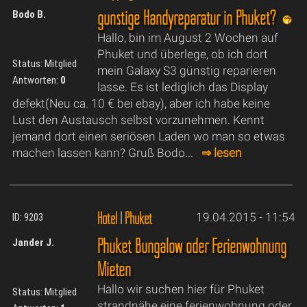
günstige Handyreparatur in Phuket?
Bodo B.
Hallo, bin im August 2 Wochen auf
Phuket und überlege, ob ich dort
Status: Mitglied
mein Galaxy S3 günstig reparieren
Antworten:
0
lasse. Es ist lediglich das Display
defekt(Neu ca. 10 € bei ebay), aber ich habe keine
Lust den Austausch selbst vorzunehmen. Kennt
jemand dort einen seriösen Laden wo man so etwas
machen lassen kann? Gruß Bodo...
⇒ lesen
Hotel
|
Phuket
19.04.2015 - 11:54
ID: 9203
Phuket Bungalow oder Ferienwohnung
Jander J.
Mieten
Hallo wir suchen hier für Phuket
Status: Mitglied
strandnähe eine ferienwohnung oder