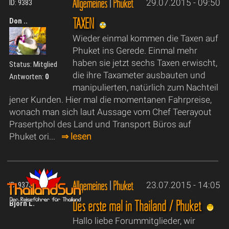
Allgemeines
|
Phuket
29.07.2015 - 09:50
ID: 9383
TAXEN
Don ..
Wieder einmal kommen die Taxen auf
Phuket ins Gerede. Einmal mehr
haben sie jetzt sechs Taxen erwischt,
Status: Mitglied
die ihre Taxameter ausbauten und
Antworten:
0
manipulierten, natürlich zum Nachteil
jener Kunden. Hier mal die momentanen Fahrpreise,
wonach man sich laut Aussage vom Chef Teerayout
Prasertphol des Land und Transport Büros auf
Phuket ori...
⇒ lesen
Allgemeines
|
Phuket
23.07.2015 - 14:05
ID: 9373
Des erste mal in Thailand / Phuket
Björn L.
Hallo liebe Forummitglieder, wir