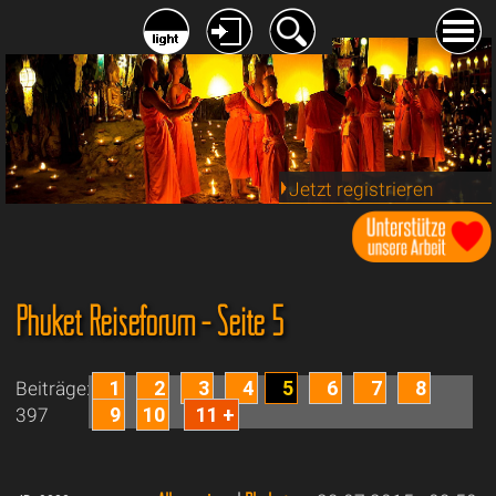
Jetzt registrieren
Phuket Reiseforum - Seite 5
1
2
3
4
5
6
7
8
Beiträge:
9
10
11 +
397