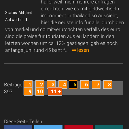
hallo, weil mich mehrere anfragen
erreichten, wie es mit geldwechseln
Status: Mitglied
im moment in thailand so aussieht,
Antworten:
1
hier die neuste info für alle. durch den
von merkel und co mitverursachten verfalls des euro
sind die preise für touristen aus eu ländern in den
letzten wochen um ca. 12% gestiegen. gab es noch
anfangs juni rund 45 baht f...
⇒ lesen
1
2
3
4
5
6
7
8
Beiträge:
9
10
11 +
397
Diese Seite Teilen: