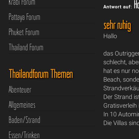
Krabi Forum
Ho
Antwort auf:
Pattaya Forum
sehr ruhig
Phuket Forum
Hallo
Thailand Forum
das Outrigge
schlecht, abe
Thailandforum Themen
hat es nur n
Beach, sonde
Abenteuer
Strandverkäuf
Der Strand i
Allgemeines
Gratisverleih
In 10 Automin
Baden/Strand
Die Villas si
Essen/Trinken