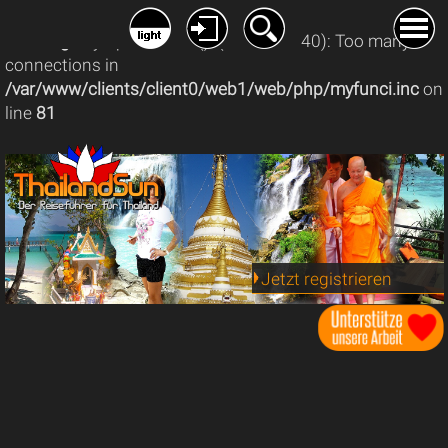
Warning
: mysqli_connect(): (08004/1040): Too many
connections in
/var/www/clients/client0/web1/web/php/myfunci.inc
on
line
81
Jetzt registrieren