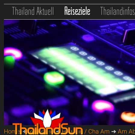
Thailand Aktuell
Reiseziele
Thailandinfo
Home
➔
Reiseziele
➔
Hua Hin / Cha Am
➔
Am A