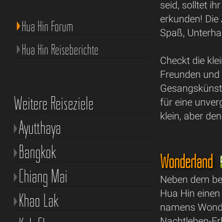
seid, solltet 
erkunden! Die 
Hua Hin Forum
Spaß, Unterha
Hua Hin Reiseberichte
Checkt die kle
Freunden und t
Gesangskünste
Weitere Reiseziele
für eine unver
klein, aber d
Ayutthaya
Bangkok
Wonderland
Chiang Mai
Neben dem beli
Hua Hin einen
Khao Lak
namens Wonder
Nachtleben-Erl