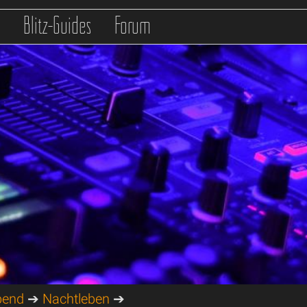
s
Blitz-Guides
Forum
bend
➔
Nachtleben
➔