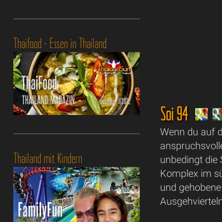
Thaifood - Essen in Thailand
Soi 94
Wenn du auf 
anspruchsvolle
Thailand mit Kindern
unbedingt die 
Komplex im süd
und gehobene 
Ausgehvierteln