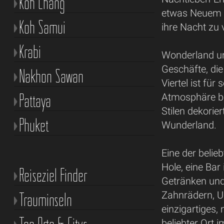
Koh Chang
etwas Neuem un
Koh Samui
ihre Nacht zu 
Krabi
Wonderland um
Geschäfte, die
Nakhon Sawan
Viertel ist für
Pattaya
Atmosphäre be
Stilen dekorie
Phuket
Wunderland.
Eine der belie
Hole, eine Bar
Reiseziel Finder
Getränken und 
Trauminseln
Zahnrädern, U
einzigartiges, 
beliebter Ort 