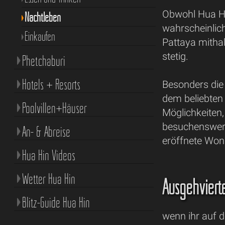
Obwohl Hua Hi
Nachtleben
wahrscheinlic
Einkaufen
Pattaya mithal
stetig.
Phetchaburi
Hotels + Resorts
Besonders die
dem beliebten
Poolvillen+Häuser
Möglichkeiten
besuchenswert 
An- & Abreise
eröffnete Won
Hua Hin Videos
Wetter Hua Hin
Ausgehviert
Blitz-Guide Hua Hin
wenn ihr auf 