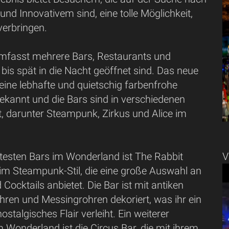
d Innovativem sind, eine tolle Möglichkeit,
verbringen.
fasst mehrere Bars, Restaurants und
 bis spät in die Nacht geöffnet sind. Das neue
 seine lebhafte und quietschig farbenfrohe
kannt und die Bars sind in verschiedenen
rt, darunter Steampunk, Zirkus und Alice im
btesten Bars im Wonderland ist The Rabbit
V
 im Steampunk-Stil, die eine große Auswahl an
Cocktails anbietet. Die Bar ist mit antiken
hren und Messingrohren dekoriert, was ihr ein
nostalgisches Flair verleiht. Ein weiterer
im Wonderland ist die Circus Bar, die mit ihrem