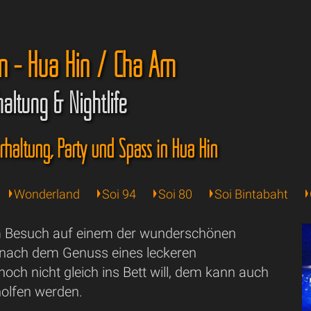
n - Hua Hin / Cha Am
altung & Nightlife
rhaltung, Party und Spass in Hua Hin
Wonderland
Soi 94
Soi 80
Soi Bintabaht
 Besuch auf einem der wunderschönen
nach dem Genuss eines leckeren
ch nicht gleich ins Bett will, dem kann auch
holfen werden.