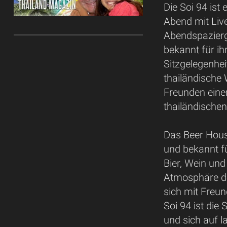
Die Soi 94 ist 
Abend mit Liv
Abendspazierg
bekannt für i
Sitzgelegenhe
thailändische
Freunden einen
thailändischen
Das Beer House
und bekannt f
Bier, Wein und
Atmosphäre de
sich mit Freund
Soi 94 ist die
und sich auf l