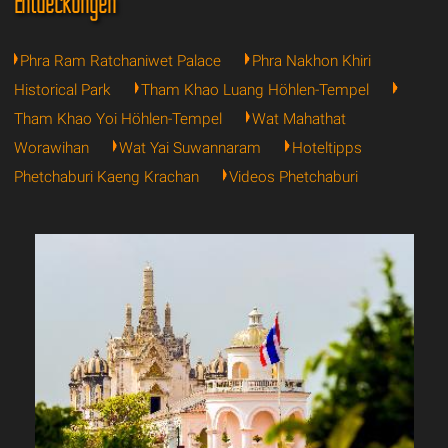
Entdeckungen
Phra Ram Ratchaniwet Palace
Phra Nakhon Khiri
Historical Park
Tham Khao Luang Höhlen-Tempel
Tham Khao Yoi Höhlen-Tempel
Wat Mahathat
Worawihan
Wat Yai Suwannaram
Hoteltipps
Phetchaburi Kaeng Krachan
Videos Phetchaburi