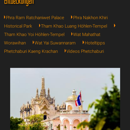
Entdeckungen
Phra Ram Ratchaniwet Palace
Phra Nakhon Khiri
Historical Park
Tham Khao Luang Höhlen-Tempel
Tham Khao Yoi Höhlen-Tempel
Wat Mahathat
Worawihan
Wat Yai Suwannaram
Hoteltipps
Phetchaburi Kaeng Krachan
Videos Phetchaburi