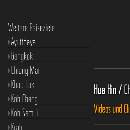
Weitere Reiseziele
Ayutthaya
Bangkok
Chiang Mai
Khao Lak
Hua Hin / C
Koh Chang
Videos und Cl
Koh Samui
Krabi