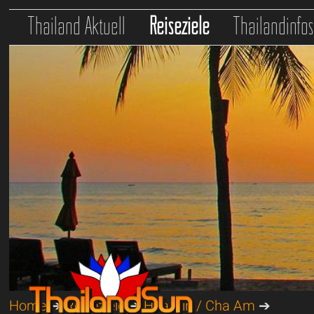
Thailand Aktuell
Reiseziele
Thailandinfo
Home
➔
Reiseziele
➔
Hua Hin / Cha Am
➔