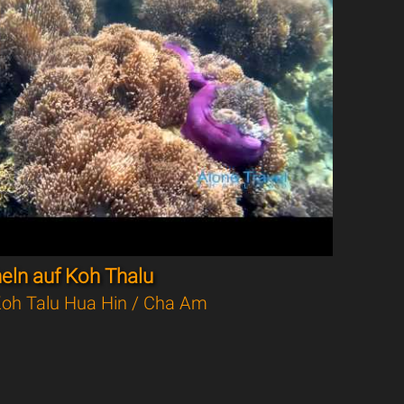
eln auf Koh Thalu
oh Talu Hua Hin / Cha Am