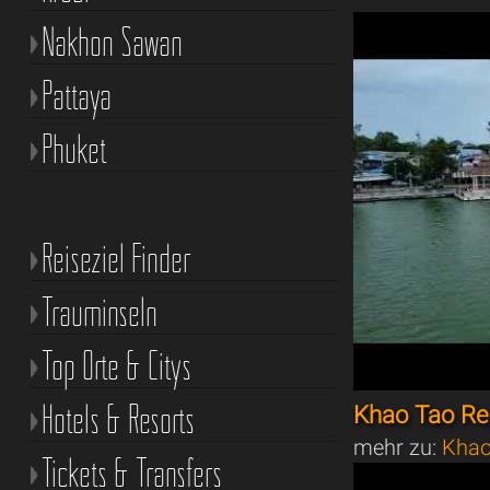
Nakhon Sawan
Pattaya
Phuket
Reiseziel Finder
Trauminseln
Top Orte & Citys
Hotels & Resorts
Khao Tao Res
mehr zu:
Khao
Tickets & Transfers