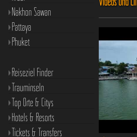
Videos und Cl
Nakhon Sawan
Pattaya
Phuket
Reiseziel Finder
Trauminseln
Top Orte & Citys
Hotels & Resorts
Tickets & Transfers