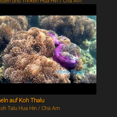
ssen und Trinken Hua Hin / Cha Am
eln auf Koh Thalu
oh Talu Hua Hin / Cha Am