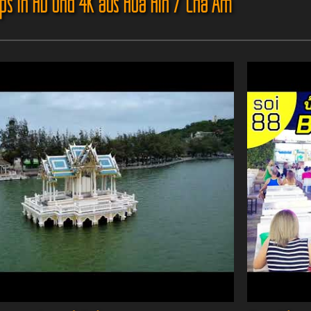
ips in HD und 4K aus Hua Hin / Cha Am