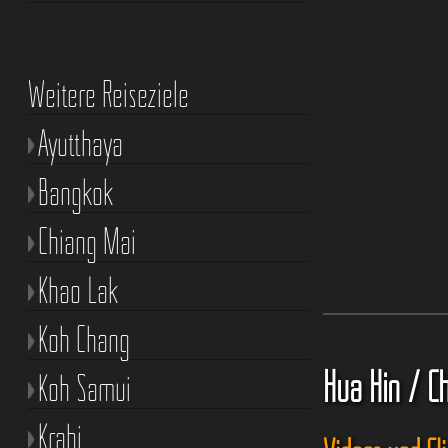
Weitere Reiseziele
Ayutthaya
Bangkok
Chiang Mai
Khao Lak
Koh Chang
Hua Hin / C
Koh Samui
Krabi