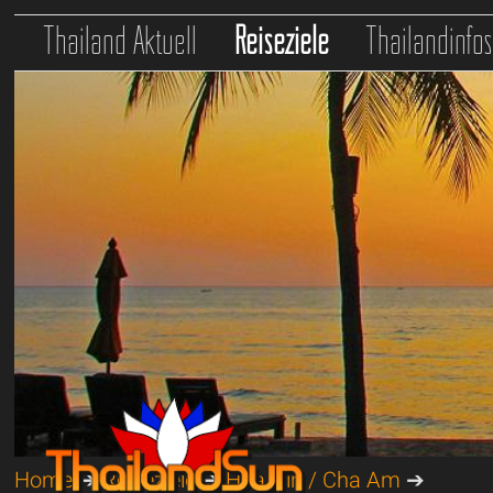
Thailand Aktuell
Reiseziele
Thailandinfo
Home
➔
Reiseziele
➔
Hua Hin / Cha Am
➔