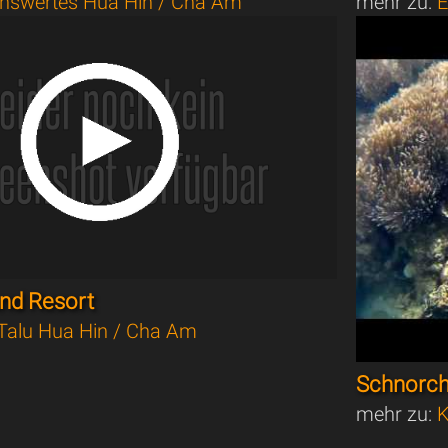
nswertes Hua Hin / Cha Am
mehr zu:
E
and Resort
Talu Hua Hin / Cha Am
Schnorch
mehr zu:
K