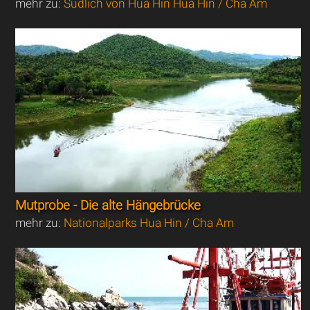
mehr zu:
Südlich von Hua Hin Hua Hin / Cha Am
Mutprobe - Die alte Hängebrücke
mehr zu:
Nationalparks Hua Hin / Cha Am