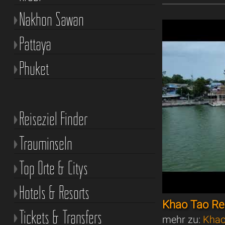
Nakhon Sawan
Pattaya
Phuket
Reiseziel Finder
Trauminseln
Top Orte & Citys
Hotels & Resorts
Khao Tao Res
Tickets & Transfers
mehr zu:
Khao