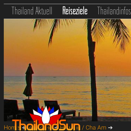
Thailand Aktuell
Reiseziele
Thailandinfo
Home
➔
Reiseziele
➔
Hua Hin / Cha Am
➔