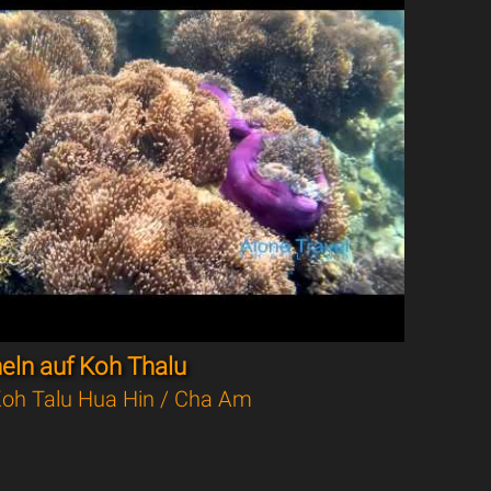
eln auf Koh Thalu
oh Talu Hua Hin / Cha Am