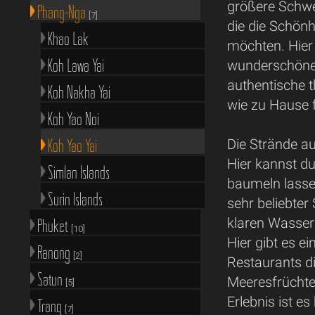
größere Schwes
Phang-Nga
[7]
die die Schön
Khao Lak
möchten. Hier
Koh Lawa Yai
wunderschöne 
authentische t
Koh Nakha Yai
wie zu Hause f
Koh Yao Noi
Koh Yao Yai
Die Strände a
Hier kannst d
Simlan Islands
baumeln lasse
Surin Islands
sehr beliebte
klaren Wasse
Phuket
[10]
Hier gibt es e
Ranong
[2]
Restaurants di
Satun
Meeresfrüchte
[5]
Erlebnis ist 
Trang
[7]