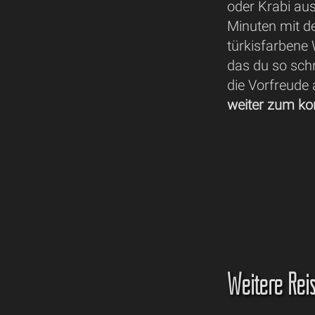
oder Krabi aus
Minuten mit d
türkisfarbene 
das du so schn
die Vorfreude 
weiter zum ko
Weitere Rei