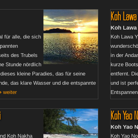
Koh Lawa 
Koh Lawa 
l für alle, die sich
Koh Lawa Yai
spannten
wunderschö
eits des Trubels
in der Anda
ne Stunde nördlich
kurze Boots
 dieses kleine Paradies, das für seine
entfernt. D
nde, das klare Wasser und die entspannte
und ist perf
 weiter
Entspannen 
i
Koh Yao N
i
Koh Yao N
und Koh Nakha
Koh Yao Noi