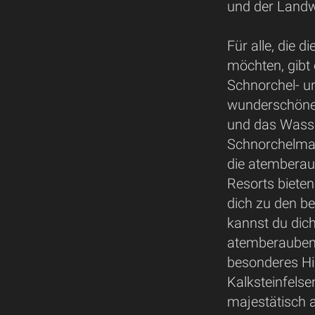
und der Landw
Für alle, die
möchten, gibt 
Schnorchel- un
wunderschönen
und das Wasser
Schnorchelmas
die atemberau
Resorts bieten
dich zu den be
kannst du dic
atemberaubend
besonderes Hi
Kalksteinfels
majestätisch 