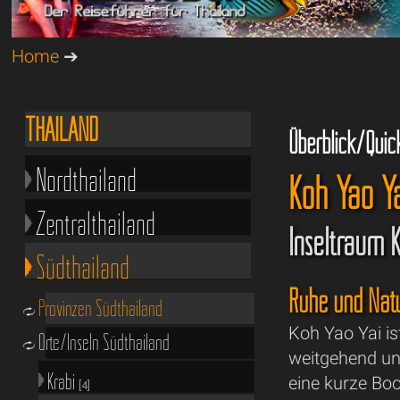
Home
➔
THAILAND
Überblick/Quic
Nordthailand
Koh Yao Ya
Zentralthailand
Inseltraum 
Südthailand
Ruhe und Natu
Provinzen Südthailand
Koh Yao Yai i
Orte/Inseln Südthailand
weitgehend unb
Krabi
eine kurze Boo
[4]