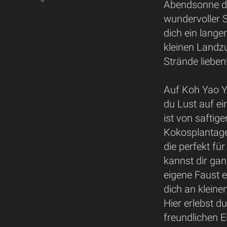
Abendsonne da
wundervoller 
dich ein lange
kleinen Landzu
Strände lieben
Auf Koh Yao Ya
du Lust auf ei
ist von safti
Kokosplantage
die perfekt fü
kannst dir gan
eigene Faust e
dich an kleine
Hier erlebst d
freundlichen 