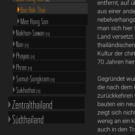
entfernt, auf 
Ban Rak Thai
aus einer and
nebelverhange
Mae Hong Son
man sich hier 
Nakhon-Sawan
[1]
Land versetzt.
Nan
thailändischen
[1]
Kultur der ch
Phayao
[1]
70 Jahren hier
Phrae
[1]
Samut-Songkram
Gegründet wur
[1]
die nach dem B
Sukhothai
[1]
zurückkehren k
Zentralthailand
bauten ein neu
zeigt sich nich
Südthailand
wenig an ein k
auch in den Tr