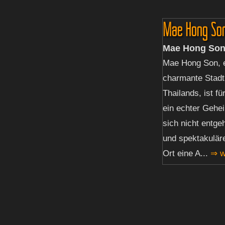
Mae Hong So
Mae Hong So
Mae Hong Son, e
charmante Stad
Thailands, ist f
ein echter Gehe
sich nicht entge
und spektakuläre
Ort eine A...
⇒ w