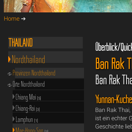
Home
➔
THAILAND
Überblick/Quic
Nordthailand
Ban Rak T
Provinzen Nordthailand
Ban Rak Tha
Orte Nordthailand
Chiang Mai
Yunnan-Küche 
[5]
Chiang-Rai
Ban Rak Thai, 
[3]
ist ein echter 
Lamphun
[1]
Geschichte li
Mae-Hong-Son
[2]