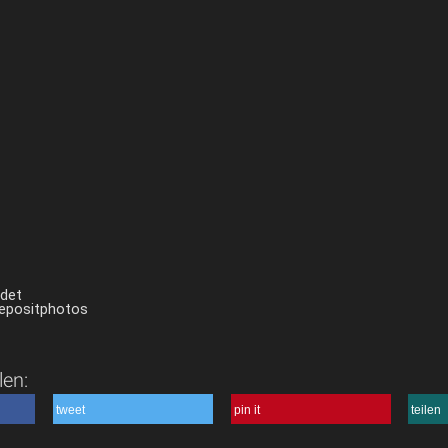
ndet
Depositphotos
len:
tweet
pin it
teilen