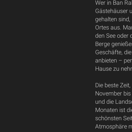
Wer in Ban Ra
Gästehäuser un
gehalten sind
Ortes aus. Man
den See oder d
Berge genießen
Geschäfte, di
anbieten – pe
Hause zu neh
Die beste Zeit
November bis 
und die Landsc
Monaten ist die
schönsten Sei
Atmosphäre ma