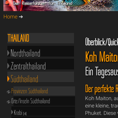
Home
➔
THAILAND
Überblick/Quic
Nordthailand
Koh Maito
Zentralthailand
Ein Tagesau
Südthailand
Der perfekte 
Provinzen Südthailand
Koh Maiton, au
Orte/Inseln Südthailand
eine kleine, t
Krabi
Phuket. Diese 
[4]