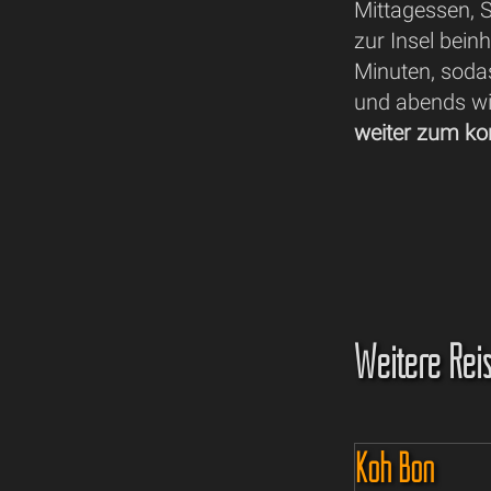
Mittagessen, 
zur Insel bein
Minuten, sod
und abends wie
weiter zum ko
Weitere Reis
Koh Bon