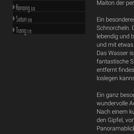
Maiton der per
Ranong
[2]
Satun
Ein besonderes
[5]
Schnorcheln. D
Trang
[7]
lebendig und b
und mit etwas
Das Wasser is
fantastische 
entfernt findes
loslegen kanns
Ein ganz beso
wundervolle A
Nach einem ku
den Gipfel, v
Panoramablick