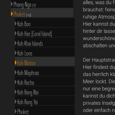
alles, was du 
Phang-Nga
[7]
brauchst: fein
Phuket
[10]
ruhige Atmosp
Koh Bon
Hier kannst du
hinter dir lass
Koh Hae (Coral Island)
wunderschönen
Koh Khai Islands
abschalten un
Koh Lone
Der Hauptstran
Koh Maiton
Hier findest 
Koh Maphrao
das herrlich k
Meer lockt. Die
Koh Racha
nur eine begr
Koh Rang Noi
kannst du dic
Koh Rang Yai
privates Inse
oder einfach 
Phuket