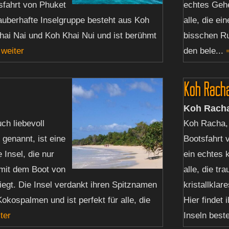
sfahrt von Phuket
echtes Gehe
auberhafte Inselgruppe besteht aus Koh
alle, die e
hai Nai und Koh Khai Nui und ist berühmt
bisschen R
weiter
den bele...
Koh Rach
Koh Rach
ch liebevoll
Koh Racha, 
 genannt, ist eine
Bootsfahrt v
 Insel, die nur
ein echtes 
mit dem Boot von
alle, die tr
liegt. Die Insel verdankt ihren Spitznamen
kristallkla
okospalmen und ist perfekt für alle, die
Hier findet
ter
Inseln best