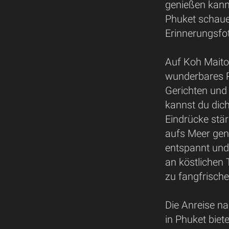
genießen kann
Phuket schaue
Erinnerungsfo
Auf Koh Maiton
wunderbares Re
Gerichten und
kannst du dic
Eindrücke stä
aufs Meer gen
entspannt und
an köstlichen 
zu fangfrisch
Die Anreise na
in Phuket biete