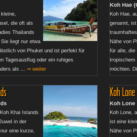
Koh Hae (C
 kleine,
Koh Hae, au
el, die oft als
genannt, ist
adies Thailands
traumhaftes
 Sie liegt nur etwa
Nähe von Ph
östlich von Phuket und ist perfekt für
für alle, di
en Tagesausflug oder ein ruhiges
tropischem 
ers als ...
⇒ weiter
möchten. Die
nds
Koh Lone
nds
Koh Lone
 Koh Khai Islands
Koh Lone, 
 Juwel in der
ist eine kle
ur eine kurze,
Nähe von Ph