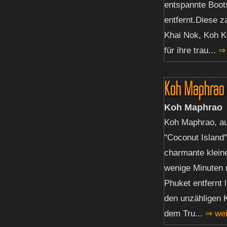
entspannte Boot
entfernt.Diese z
Khai Nok, Koh K
für ihre trau...
⇒ 
Koh Maphrao
Koh Maphrao
Koh Maphrao, au
"Coconut Island"
charmante kleine
wenige Minuten 
Phuket entfernt 
den unzähligen K
dem Tru...
⇒ wei