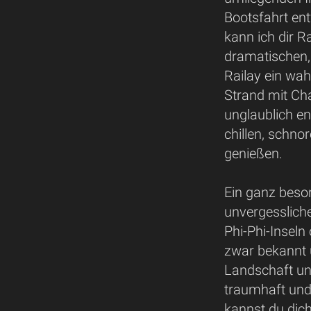
Bootsfahrt ent
kann ich dir 
dramatischen, 
Railay ein wahr
Strand mit Ch
unglaublich e
chillen, schno
genießen.
Ein ganz beson
unvergesslich
Phi-Phi-Inseln
zwar bekannt 
Landschaft un
traumhaft und
kannst du dich