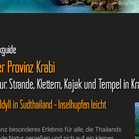
kguide
er Provinz Krabi
r: Strände, Klettern, Kajak und Tempel in Kr
Idyll in Südthailand - Inselhüpfen leicht
ganz besonderes Erlebnis für alle, die Thailands
e Natur genießen und sich auf ein kleines