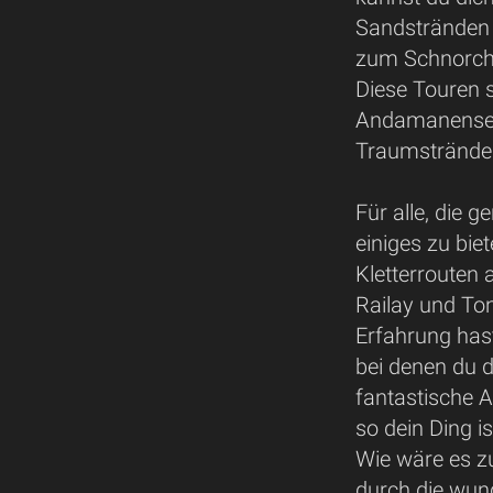
Sandstränden 
zum Schnorche
Diese Touren s
Andamanensee
Traumstrände 
Für alle, die 
einiges zu bie
Kletterrouten
Railay und Ton
Erfahrung has
bei denen du d
fantastische A
so dein Ding is
Wie wäre es z
durch die wun