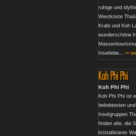
ruhige und idylli
Westküste Thail
Krabi und Koh La
wunderschöne In
Massentourismus
Insellebe...
⇒ we
Koh Phi Phi
Koh Phi Phi
Koh Phi Phi ist 
beliebtesten un
Inselgruppen Tha
finden alle, die
kristallklares W