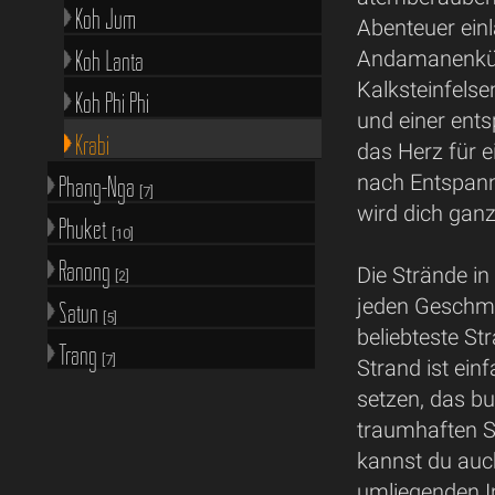
Koh Jum
Abenteuer ein
Koh Lanta
Andamanenküst
Kalksteinfels
Koh Phi Phi
und einer ents
Krabi
das Herz für e
nach Entspann
Phang-Nga
[7]
wird dich ganz
Phuket
[10]
Ranong
Die Strände in
[2]
jeden Geschma
Satun
[5]
beliebteste St
Trang
[7]
Strand ist ein
setzen, das b
traumhaften S
kannst du auc
umliegenden In