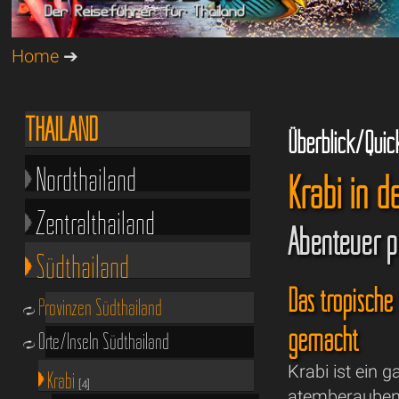
Home
➔
THAILAND
Überblick/Quic
Nordthailand
Krabi in d
Zentralthailand
Abenteuer pu
Südthailand
Das tropische 
Provinzen Südthailand
gemacht
Orte/Inseln Südthailand
Krabi ist ein 
Krabi
[4]
atemberaubend