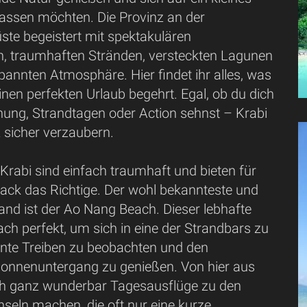
lassen möchten. Die Provinz an der
e begeistert mit spektakulären
en, traumhaften Stränden, versteckten Lagunen
pannten Atmosphäre. Hier findet ihr alles, was
inen perfekten Urlaub begehrt. Egal, ob du dich
ung, Strandtagen oder Action sehnst – Krabi
 sicher verzaubern.
 Krabi sind einfach traumhaft und bieten für
ck das Richtige. Der wohl bekannteste und
rand ist der Ao Nang Beach. Dieser lebhafte
fach perfekt, um sich in eine der Strandbars zu
unte Treiben zu beobachten und den
onnenuntergang zu genießen. Von hier aus
h ganz wunderbar Tagesausflüge zu den
seln machen, die oft nur eine kurze