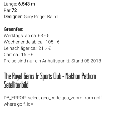
Länge:
6.543 m
Par
72
Designer:
Gary Roger Baird
Greenfee:
Werktags: ab ca. 63.- €
Wochenende ab ca.: 105.- €
Leihschläger ca.: 21 .- €
Cart ca.: 16 .- €
Preise sind nur ein Anhaltspunkt: Stand 08|2018
The Royal Gems & Sports Club - Nakhon Pathom
Satellitenbild
DB_ERROR: select geo_code,geo_zoom from golf
where golf_id=