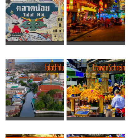
– aber kaum eines so
Metropole, die niemals
buchstäblich! Der
schläft, und ein Ort, an dem
MahaNakhon Tower,
der Verkehr, die Märkte und
entworfen vom deutschen
die unaufhörlichen
Architekten Ole Scheeren,
Geräusche der Stadt das t...
ist mehr als n...
Talat Noi erleben - Zwischen
Ram Buttri Road - Kneipen-
Schraubenschlüsseln und
Kiez in gemütlicher Idylle
Streetart
Wer nach Bangkok kommt,
Talat Phlu
Erawan Schrein
Wenn Bangkok ein Mosaik
landet früher oder später an
aus Gegensätzen ist, dann
der Khaosan Road. Sie ist
ist Talat Noi (ตลาดน้อย )
laut, wild, neonbunt und so
eines der ältesten, farben...
etwas wie der Backpacker-
Olymp. Doch wer na...
Talat Phlu - Ein Bangkok-Kiez
Erawan-Schrein - Ort der
voller Geschmack,
Spiritualität und des Glücks