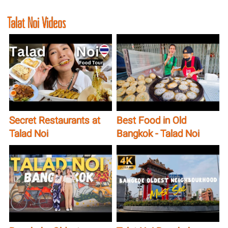
Talat Noi Videos
Secret Restaurants at
Best Food in Old
Talad Noi
Bangkok - Talad Noi