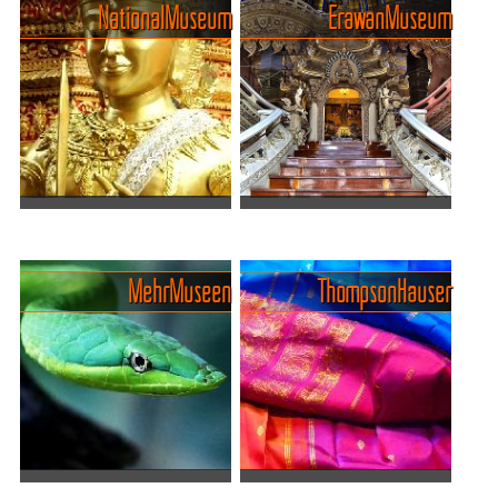
Geschichten und Gleise
Der Erawan-Schrein, auch
National Museum
Erawan Museum
Talat Phlu ist eines dieser
als "Thao Maha Phrom"
Viertel, bei denen man nicht
bekannt, ist eine der
versteht, warum Bangkok
bekanntesten religiösen
ständig versucht, modern
Stätten in Bangkok, der
und cool zu wirken, wenn es
pulsierenden Hauptstadt
eigentlich längs...
Thailands...
Bangkoks verzaubernde
Erawan, ein magisches
Museen
Museum im Bauch des
In dieser lebendigen
dreiköpfigen Elefanten
Mehr Museen
Thompson Häuser
Metropole verbergen sich
Ein Elefant mit drei Köpfen,
zahlreiche Museen, die von
so groß wie ein Hochhaus –
prunkvollen Palästen bis zu
und darin ein Museum voller
intimen Galerien reichen und
Mythen, Religion und Kunst.
ein breites Spektrum...
Das Erawan Museum bei
Bangkok ist kein...
Sehenswerte Museen und
Jim Thompson - König der