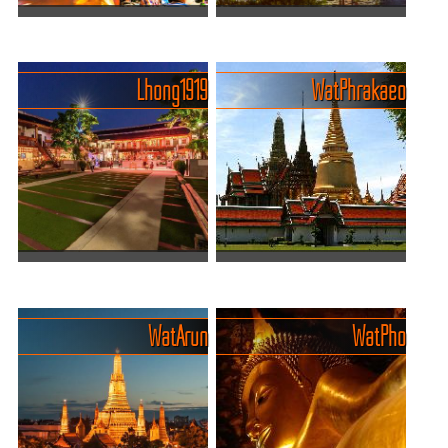
Yaowarat - die weltweit
Entdecke das einzigartige
beste China-Town
Flair von Bangkoks
Tauche ein in das wilde
Flussufer
Lhong 1919
Wat Phrakaeo
Herz von Bangkok –
Chao Phraya Riverside in
Yaowarat, die lebendigste
Bangkok ist ein pulsierendes
und leckerste Chinatown
Zentrum thailändischer
der Welt! Hier riecht es nach
Kultur und modernen
Streetfood, Gewürzen und
Lebens. Entlang dieses
Ab...
majestätischen Flusses
reihen ...
Bangkoks Lhong 1919 - Ein
Der Königspalast und der
Muss für Geschichts- und
Wat Phrakaeo
Kulturliebhaber
Der Königspalast und der
Wat Arun
Wat Pho
Lhong 1919 in Bangkok ist
Wat Phra Kaeo sind das
ein echtes Stück
strahlende Herz Bangkoks –
Geschichte mit viel Flair.
ein Ort, an dem Geschichte,
Ursprünglich war das
Religion und pure Pracht
Gelände im 19. Jahrhundert
miteinander verschmelz...