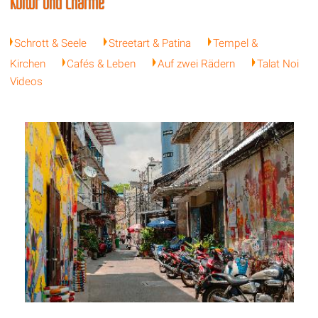
Kultur und Charme
Schrott & Seele
Streetart & Patina
Tempel &
Kirchen
Cafés & Leben
Auf zwei Rädern
Talat Noi
Videos