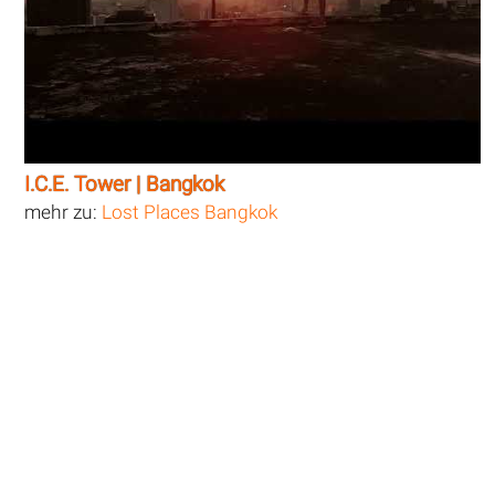
I.C.E. Tower | Bangkok
mehr zu:
Lost Places Bangkok