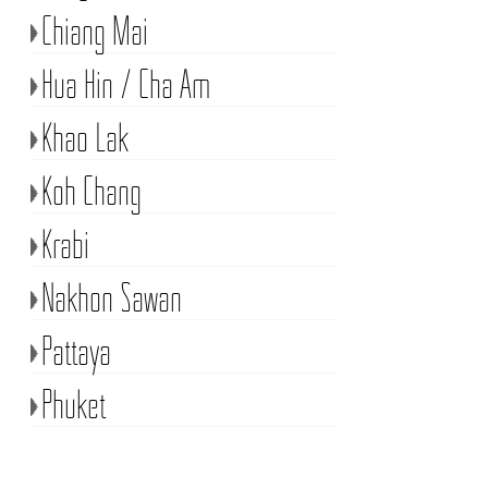
Chiang Mai
Hua Hin / Cha Am
Khao Lak
Koh Chang
Krabi
Nakhon Sawan
Pattaya
Phuket