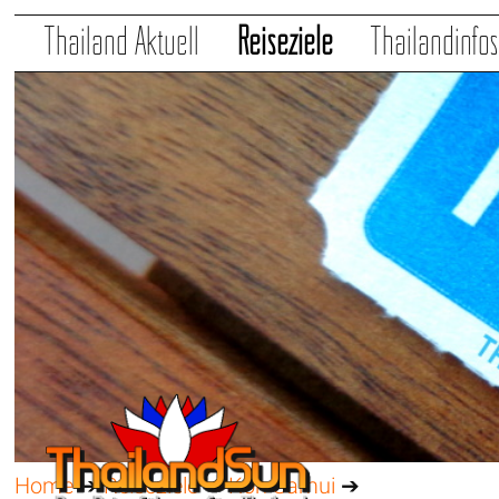
Thailand Aktuell
Reiseziele
Thailandinfo
Home
➔
Reiseziele
➔
Koh Samui
➔