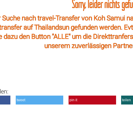
Sorry, leider nichts gef
 Suche nach travel-Transfer von Koh Samui na
ttransfer auf Thailandsun gefunden werden. E
ze dazu den Button "ALLE" um die Direkttranfer
unserem zuverlässigen Partne
len:
tweet
pin it
teilen