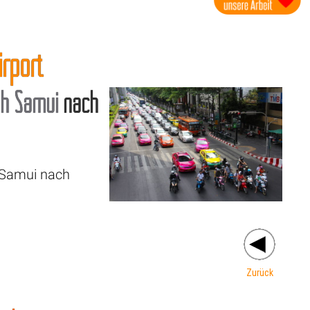
rport
h Samui
nach
h Samui nach
Zurück