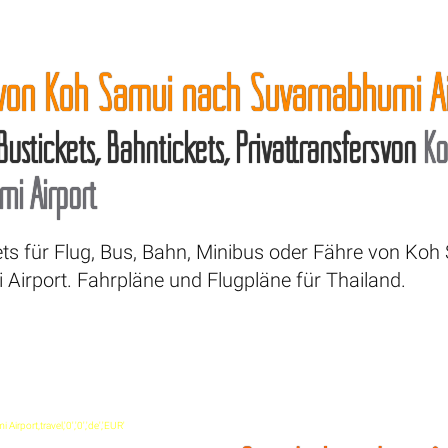
 von Koh Samui nach Suvarnabhumi Ai
 Bustickets, Bahntickets, Privattransfersvon
Ko
i Airport
ets für Flug, Bus, Bahn, Minibus oder Fähre von Ko
Airport. Fahrpläne und Flugpläne für Thailand.
rport,travel,'0','0','de','EUR'