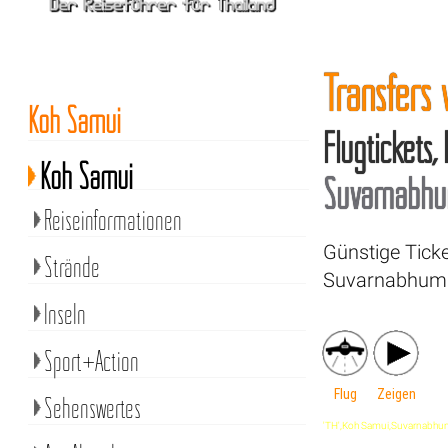
Transfers
Koh Samui
Flugtickets,
Koh Samui
Suvarnabhum
Reiseinformationen
Günstige Tick
Strände
Suvarnabhumi 
Inseln
Sport+Action
Flug
Zeigen
Sehenswertes
'TH',Koh Samui,Suvarnabhumi Ai