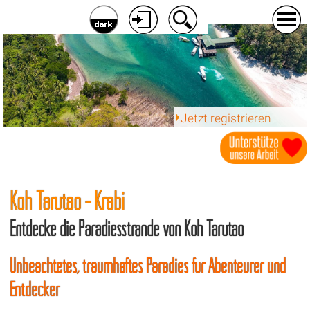
Jetzt registrieren
Koh Tarutao - Krabi
Entdecke die Paradiesstrände von Koh Tarutao
Unbeachtetes, traumhaftes Paradies für Abenteurer und
Entdecker