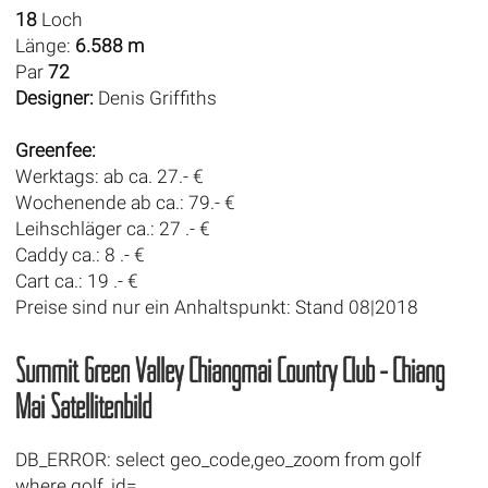
18
Loch
Länge:
6.588 m
Par
72
Designer:
Denis Griffiths
Greenfee:
Werktags: ab ca. 27.- €
Wochenende ab ca.: 79.- €
Leihschläger ca.: 27 .- €
Caddy ca.: 8 .- €
Cart ca.: 19 .- €
Preise sind nur ein Anhaltspunkt: Stand 08|2018
Summit Green Valley Chiangmai Country Club - Chiang
Mai Satellitenbild
DB_ERROR: select geo_code,geo_zoom from golf
where golf_id=