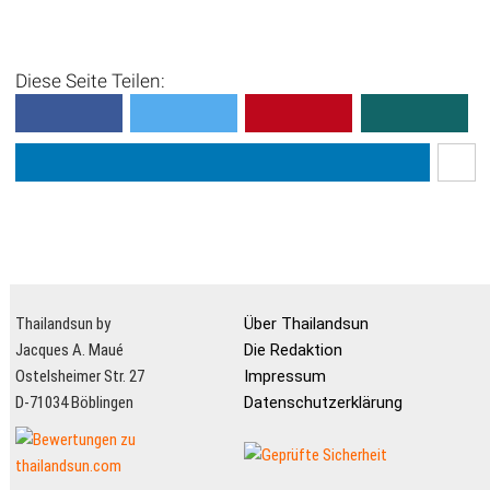
Eingebettet in die tropische
Vegetation des Südens,
befinden sich - vor allem auf
Diese Seite Teilen:
Phuket - mehrere idyllische
und sehr g...
Thailandsun by
Über Thailandsun
Jacques A. Maué
Die Redaktion
Ostelsheimer Str. 27
Impressum
D-71034 Böblingen
Datenschutzerklärung