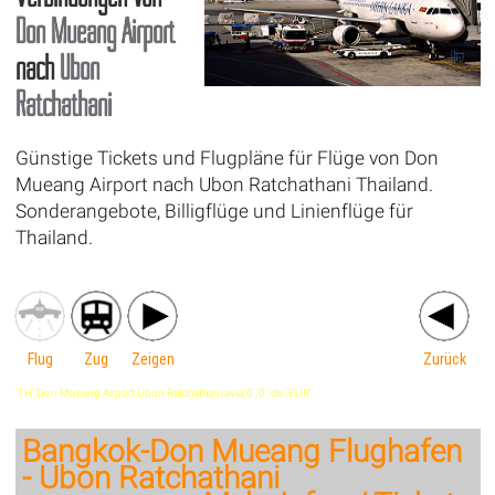
Don Mueang Airport
nach
Ubon
Ratchathani
Günstige Tickets und Flugpläne für Flüge von Don
Mueang Airport nach Ubon Ratchathani Thailand.
Sonderangebote, Billigflüge und Linienflüge für
Thailand.
Flug
Zug
Zeigen
Zurück
'TH',Don Mueang Airport,Ubon Ratchathani,avia,'0','0','de','EUR'
Bangkok-Don Mueang Flughafen
- Ubon Ratchathani