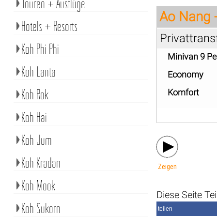
Touren + Ausflüge
Ao Nang -
Hotels + Resorts
Privattrans
Koh Phi Phi
Minivan 9 P
Koh Lanta
Economy
Koh Rok
Komfort
Koh Hai
Koh Jum
Koh Kradan
Zeigen
Koh Mook
Diese Seite Tei
Koh Sukorn
teilen