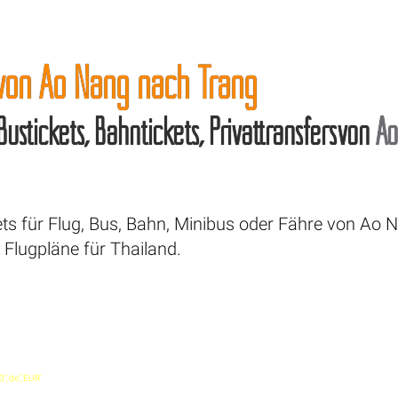
 von Ao Nang nach Trang
 Bustickets, Bahntickets, Privattransfersvon
A
ets für Flug, Bus, Bahn, Minibus oder Fähre von Ao 
Flugpläne für Thailand.
0','de','EUR'