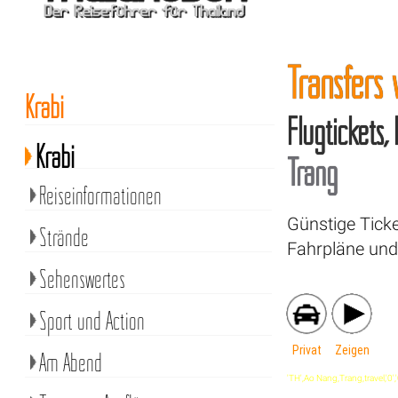
Transfers
Krabi
Flugtickets,
Krabi
Trang
Reiseinformationen
Günstige Tick
Strände
Fahrpläne und 
Sehenswertes
Sport und Action
Privat
Zeigen
Am Abend
'TH',Ao Nang,Trang,travel,'0','