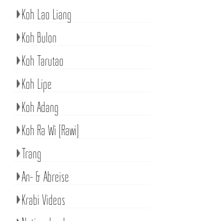
Koh Lao Liang
Koh Bulon
Koh Tarutao
Koh Lipe
Koh Adang
Koh Ra Wi (Rawi)
Trang
An- & Abreise
Krabi Videos