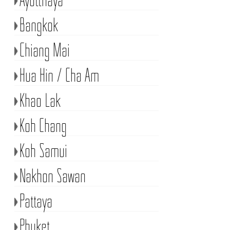
Bangkok
Chiang Mai
Hua Hin / Cha Am
Khao Lak
Koh Chang
Koh Samui
Nakhon Sawan
Pattaya
Phuket