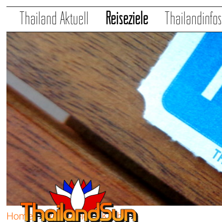
Thailand Aktuell
Reiseziele
Thailandinfo
Home
➔
Reiseziele
➔
Krabi
➔