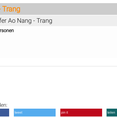
 Trang
fer Ao Nang - Trang
ersonen
len:
tweet
pin it
teilen