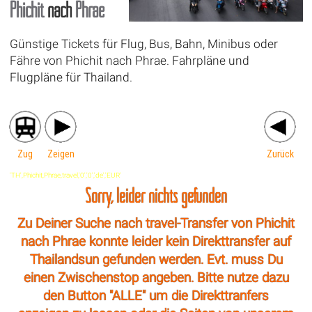
Phichit
nach
Phrae
Günstige Tickets für Flug, Bus, Bahn, Minibus oder
Fähre von Phichit nach Phrae. Fahrpläne und
Flugpläne für Thailand.
Zug
Zeigen
Zurück
'TH',Phichit,Phrae,travel,'0','0','de','EUR'
Sorry, leider nichts gefunden
Zu Deiner Suche nach travel-Transfer von Phichit
nach Phrae konnte leider kein Direkttransfer auf
Thailandsun gefunden werden. Evt. muss Du
einen Zwischenstop angeben. Bitte nutze dazu
den Button "ALLE" um die Direkttranfers