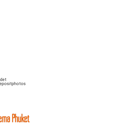
ndet
Depositphotos
ema Phuket