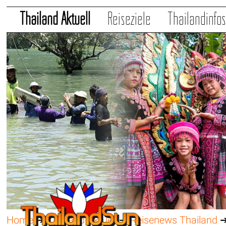
Thailand Aktuell
Reiseziele
Thailandinfo
Home
➔
Thailand Aktuell
➔
Reisenews Thailand