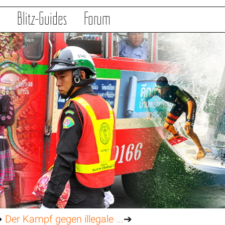
s
Blitz-Guides
Forum
➔
Der Kampf gegen illegale ...
➔