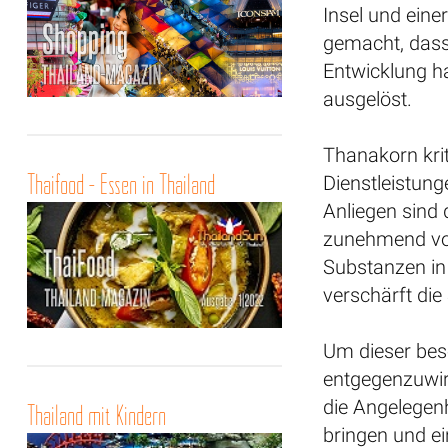
Insel und eine
gemacht, dass
Entwicklung h
ausgelöst.
Thanakorn krit
Thaifood - Essen in Thailand
Dienstleistung
Anliegen sind
zunehmend von
Substanzen in 
verschärft die 
Um dieser bes
entgegenzuwir
die Angelegen
Thailand mit Kindern
bringen und e