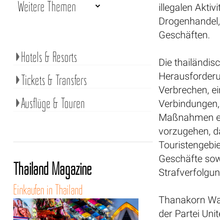
illegalen Aktiv
Drogenhandel, 
Geschäften.
Hotels & Resorts
Die thailändis
Herausforderu
Tickets & Transfers
Verbrechen, ei
Ausflüge & Touren
Verbindungen,
Maßnahmen erg
vorzugehen, da
Touristengebie
Geschäfte sow
Thailand Magazine
Strafverfolgu
Einkaufen in Thailand
Thanakorn Wan
der Partei Uni