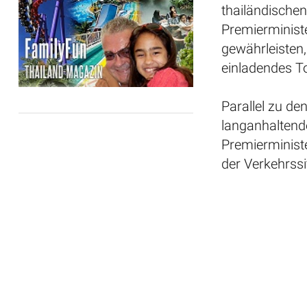
thailändischen
Premierministe
gewährleisten,
einladendes To
Parallel zu d
langanhaltend
Premierminist
der Verkehrss