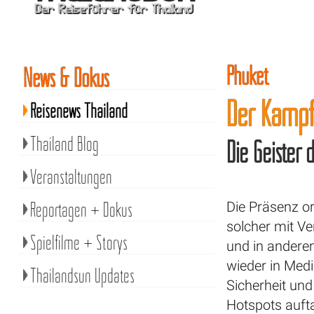
Phuket
News & Dokus
Der Kampf
Reisenews Thailand
Thailand Blog
Die Geister 
Veranstaltungen
Reportagen + Dokus
Die Präsenz or
solcher mit V
Spielfilme + Storys
und in anderen
wieder in Med
Thailandsun Updates
Sicherheit und
Hotspots aufta