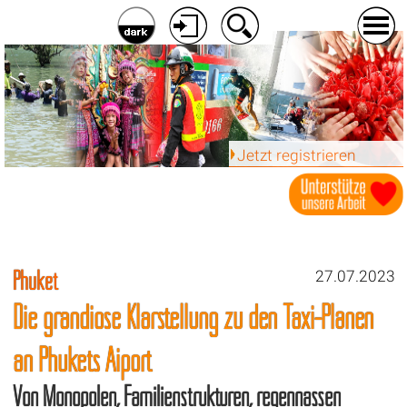
Jetzt registrieren
Phuket
27.07.2023
Die grandiose Klarstellung zu den Taxi-Plänen
an Phukets Aiport
Von Monopolen, Familienstrukturen, regennassen