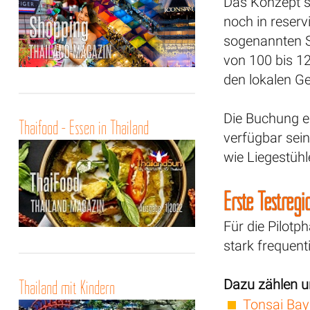
Das Konzept s
noch in reserv
sogenannten St
von 100 bis 1
den lokalen G
Die Buchung e
Thaifood - Essen in Thailand
verfügbar sein
wie Liegestüh
Erste Testregi
Für die Pilotp
stark frequent
Thailand mit Kindern
Dazu zählen u
Tonsai Bay