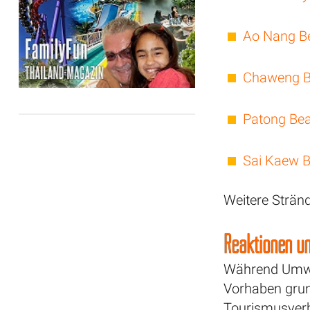
Ao Nang B
Chaweng 
Patong Be
Sai Kaew 
Weitere Strän
Reaktionen un
Während Umwe
Vorhaben grund
Tourismusverb