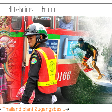
s
Blitz-Guides
Forum
➔
Thailand plant Zugangsbes...
➔