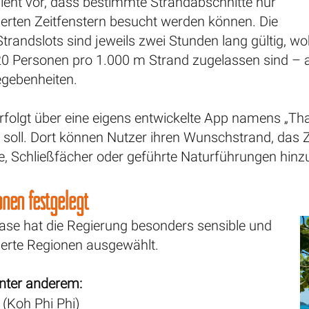
ieht vor, dass bestimmte Strandabschnitte nur
ierten Zeitfenstern besucht werden können. Die
randslots sind jeweils zwei Stunden lang gültig, w
20 Personen pro 1.000 m Strand zugelassen sind – 
egebenheiten.
rfolgt über eine eigens entwickelte App namens „Th
 soll. Dort können Nutzer ihren Wunschstrand, das 
le, Schließfächer oder geführte Naturführungen hin
onen festgelegt
hase hat die Regierung besonders sensible und
ierte Regionen ausgewählt.
nter anderem:
(Koh Phi Phi)