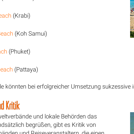
each
(Krabi)
Beach
(Koh Samui)
ach
(Phuket)
Beach
(Pattaya)
de könnten bei erfolgreicher Umsetzung sukzessive i
d Kritik
ltverbände und lokale Behörden das
sätzlich begrüßen, gibt es Kritik von
änden und Reiseveranstaltern, die einen