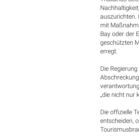
Nachhaltigkei
auszurichten. 
mit Maßnahme
Bay oder der 
geschützten M
erregt.
Die Regierung
Abschreckung 
verantwortung
„die nicht nu
Die offizielle
entscheiden, 
Tourismusbran