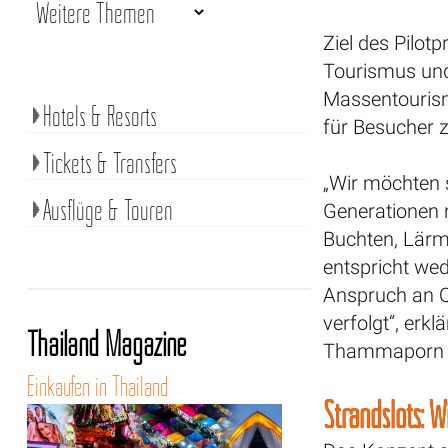
Ziel des Pilotp
Tourismus und
Massentourism
Hotels & Resorts
für Besucher 
Tickets & Transfers
„Wir möchten 
Ausflüge & Touren
Generationen n
Buchten, Lärm
entspricht we
Anspruch an Q
verfolgt“, erk
Thailand Magazine
Thammaporn be
Einkaufen in Thailand
Strandslots: 