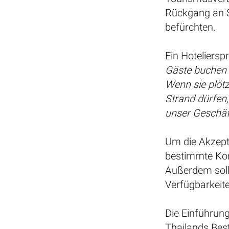
Rückgang an 
befürchten.
Ein Hoteliersp
Gäste buchen o
Wenn sie plöt
Strand dürfen,
unser Geschäf
Um die Akzepta
bestimmte Kon
Außerdem solle
Verfügbarkeite
Die Einführung
Thailands Bes