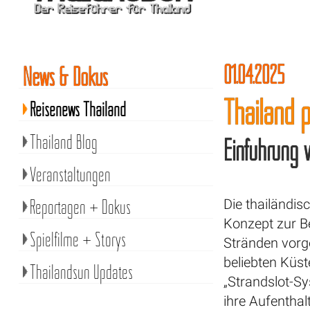
01.04.2025
News & Dokus
Thailand 
Reisenews Thailand
Thailand Blog
Einführung v
Veranstaltungen
Reportagen + Dokus
Die thailändi
Konzept zur B
Spielfilme + Storys
Stränden vorge
beliebten Küst
Thailandsun Updates
„Strandslot-S
ihre Aufentha