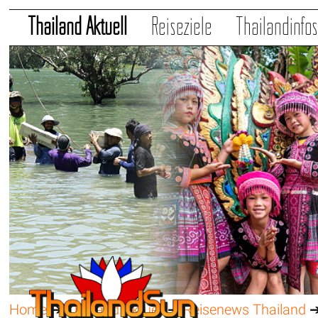
Thailand Aktuell
Reiseziele
Thailandinfo
Home
➔
Thailand Aktuell
➔
Reisenews Thailand