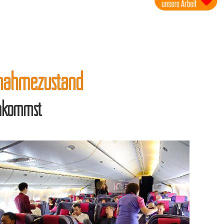
snahmezustand
ankommst