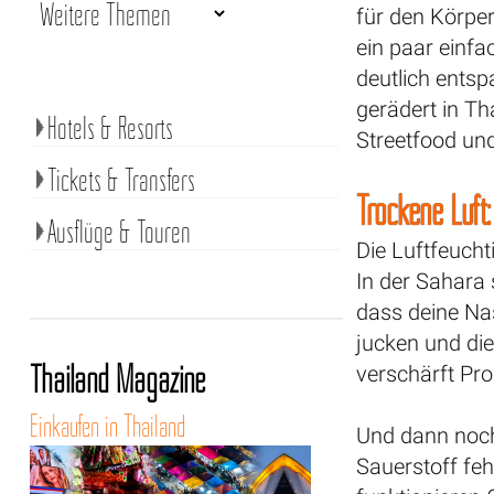
für den Körper
ein paar einfa
deutlich entsp
gerädert in Th
Hotels & Resorts
Streetfood un
Tickets & Transfers
Trockene Luft
Ausflüge & Touren
Die Luftfeuchti
In der Sahara
dass deine Na
jucken und di
Thailand Magazine
verschärft Pr
Einkaufen in Thailand
Und dann noch
Sauerstoff fe