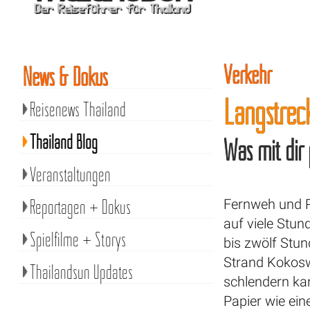
Verkehr
News & Dokus
Langstrec
Reisenews Thailand
Thailand Blog
Was mit dir
Veranstaltungen
Reportagen + Dokus
Fernweh und R
auf viele Stun
Spielfilme + Storys
bis zwölf Stun
Strand Kokosw
Thailandsun Updates
schlendern ka
Papier wie ein