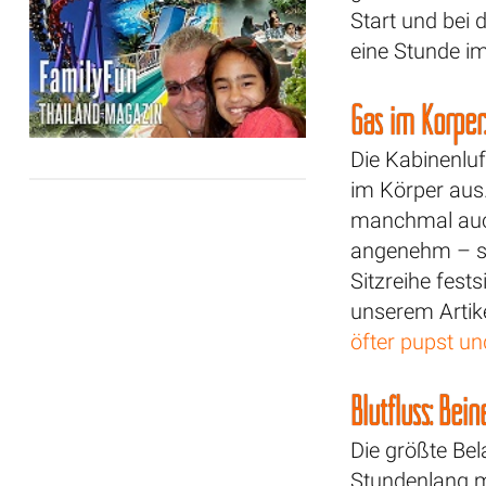
Start und bei
eine Stunde i
Gas im Körper
Die Kabinenlu
im Körper aus.
manchmal auch
angenehm – sc
Sitzreihe fest
unserem Artik
öfter pupst und
Blutfluss: Bein
Die größte Bel
Stundenlang m