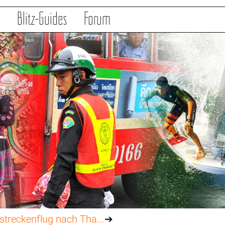
s
Blitz-Guides
Forum
streckenflug nach Tha...
➔