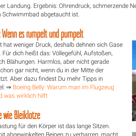
 der Landung. Ergebnis: Ohrendruck, schmerzende 
m Schwimmbad abgetaucht ist.
: Wenn es rumpelt und pumpelt
ft hat weniger Druck, deshalb dehnen sich Gase
 Für dich heißt das: Völlegefühl, Aufstoßen,
 Blähungen. Harmlos, aber nicht gerade
hon gar nicht, wenn du in der Mitte der
sitzt. Aber dazu findest Du mehr Tipps in
el: ⇒
Boeing Belly: Warum man im Flugzeug
 was wirklich hilft
e wie Bleiklötze
astung für den Körper ist das lange Sitzen.
it abgewinkelten Beinen zu verharren, macht