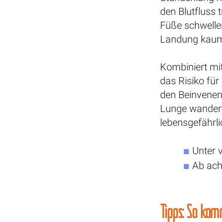
den Blutfluss 
Füße schwelle
Landung kaum
Kombiniert mit
das Risiko für
den Beinvenen
Lunge wandert
lebensgefährli
Unter v
Ab ach
Tipps: So kom