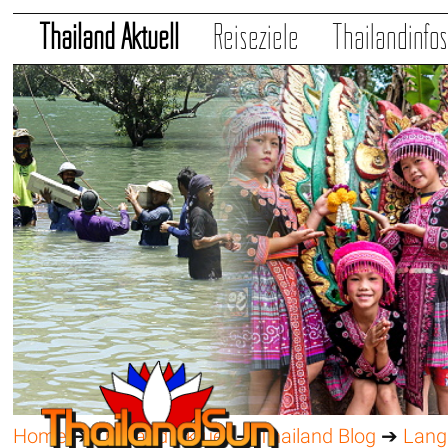
Thailand Aktuell
Reiseziele
Thailandinfo
Home
➔
Thailand Aktuell
➔
Thailand Blog
➔
Lang