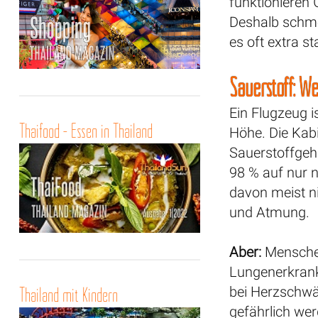
funktionieren
Deshalb schme
es oft extra 
Sauerstoff: W
Ein Flugzeug i
Thaifood - Essen in Thailand
Höhe. Die Kabi
Sauerstoffgeh
98 % auf nur
davon meist ni
und Atmung.
Aber:
Mensche
Lungenerkran
Thailand mit Kindern
bei Herzschwä
gefährlich we