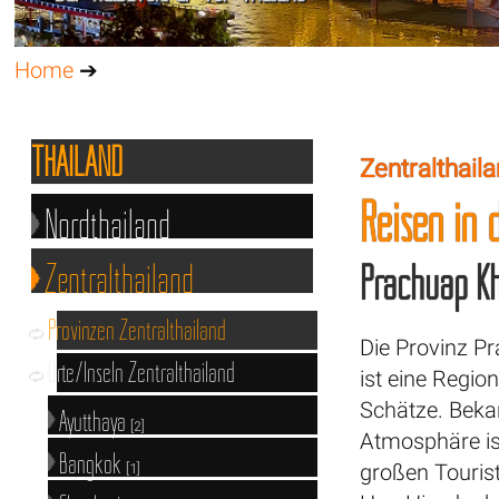
Home
➔
THAILAND
Zentralthail
Reisen in 
Nordthailand
Zentralthailand
Prachuap Kh
Provinzen Zentralthailand
Die Provinz P
Orte/Inseln Zentralthailand
ist eine Region
Schätze. Bekan
Ayutthaya
[2]
Atmosphäre ist 
Bangkok
großen Touri
[1]