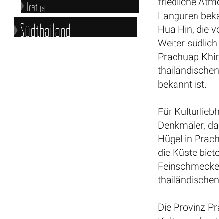
friedliche At
Trat
[6]
Languren beka
Südthailand
Hua Hin, die v
Weiter südlic
Prachuap Khir
thailändische
bekannt ist.
Für Kulturlie
Denkmäler, d
Hügel in Prach
die Küste biet
Feinschmecker 
thailändische
Die Provinz Pr