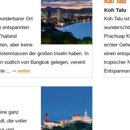
Koh Talu
wunderbarer Ort
Koh Talu ist
en entspannten
wunderschön
Thailand
Prachuap Kh
ten, aber keine
echter Gehei
ristenmassen der großen Inseln haben. In
einen entsp
en südlich von Bangkok gelegen, vereint
tropischer 
te ...
⇒ weiter
Entspannun
eine ganz
t, die voller
tur und