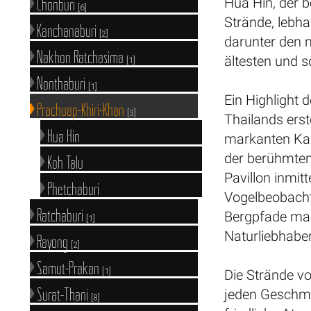
Chonburi
Hua Hin, der b
[6]
Strände, lebha
Kanchanaburi
[2]
darunter den m
Nakhon Ratchasima
ältesten und s
[1]
Nonthaburi
[1]
Ein Highlight 
Prachuap-Khiri-Khan
[3]
Thailands erst
Hua Hin
markanten Kal
der berühmten 
Koh Talu
Pavillon inmit
Phetchaburi
Vogelbeobach
Ratchaburi
Bergpfade mac
[1]
Naturliebhaber
Rayong
[2]
Samut-Prakan
[1]
Die Strände vo
Surat-Thani
jeden Geschma
[8]