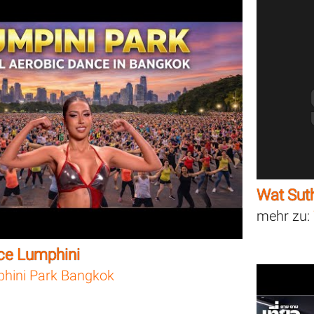
Wat Sut
mehr zu:
ce Lumphini
hini Park Bangkok