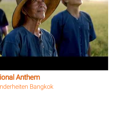
tional Anthem
nderheiten Bangkok