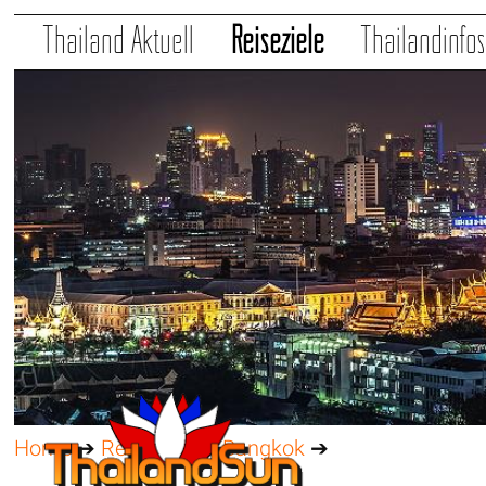
Thailand Aktuell
Reiseziele
Thailandinfo
Home
➔
Reiseziele
➔
Bangkok
➔