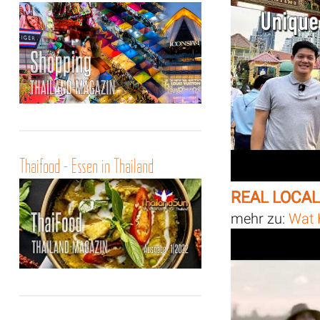
Thaifood - Essen in Thailand
REAL LOCAL
mehr zu:
Wat 