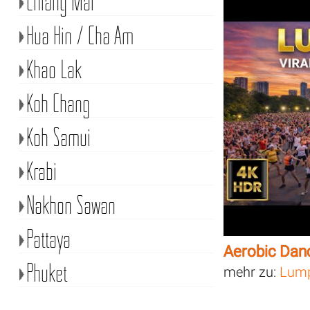
Chiang Mai
Hua Hin / Cha Am
Khao Lak
Koh Chang
Koh Samui
Krabi
Nakhon Sawan
Pattaya
Aerobic Dan
Phuket
mehr zu:
Lump