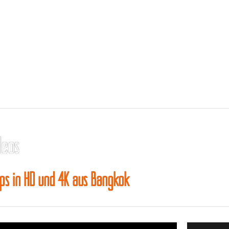
deos
ips in HD und 4K aus Bangkok