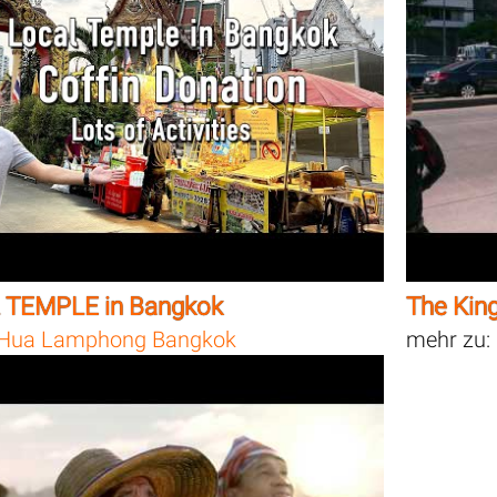
 TEMPLE in Bangkok
The Kin
Hua Lamphong Bangkok
mehr zu: