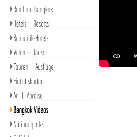
Rund um Bangkok
Hotels + Resorts
Romantik-Hotels
Villen + Häuser
Touren + Ausflüge
Eintrittskarten
An- & Abreise
Bangkok Videos
Nationalparks