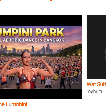
Wat Sut
mehr zu:
ce Lumphini