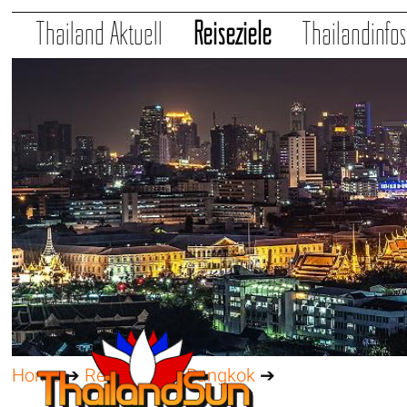
Thailand Aktuell
Reiseziele
Thailandinfo
Home
➔
Reiseziele
➔
Bangkok
➔