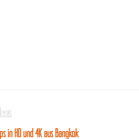
deos
ips in HD und 4K aus Bangkok