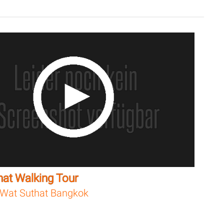
hat Walking Tour
Wat Suthat Bangkok