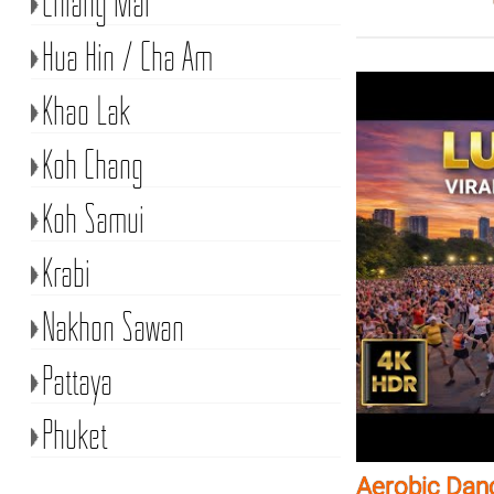
Chiang Mai
Hua Hin / Cha Am
Khao Lak
Koh Chang
Koh Samui
Krabi
Nakhon Sawan
Pattaya
Phuket
Aerobic Dan