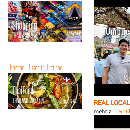
Thaifood - Essen in Thailand
REAL LOCAL
mehr zu:
Wat 