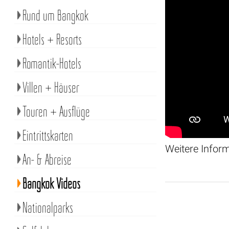
Rund um Bangkok
Hotels + Resorts
Romantik-Hotels
Villen + Häuser
Touren + Ausflüge
Eintrittskarten
Weitere Infor
An- & Abreise
Bangkok Videos
Nationalparks