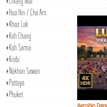
Chiang Mai
Hua Hin / Cha Am
Khao Lak
Koh Chang
Koh Samui
Krabi
Nakhon Sawan
Pattaya
Phuket
Aerobic Dan