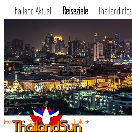
Thailand Aktuell
Reiseziele
Thailandinfo
Home
➔
Reiseziele
➔
Bangkok
➔