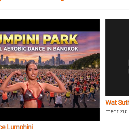
Wat Sut
mehr zu:
ce Lumphini