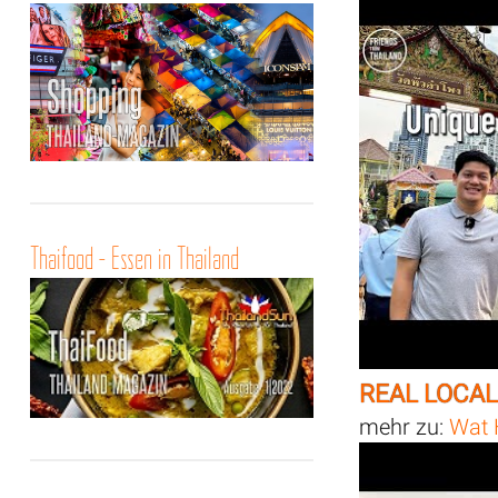
Thaifood - Essen in Thailand
REAL LOCAL
mehr zu:
Wat 