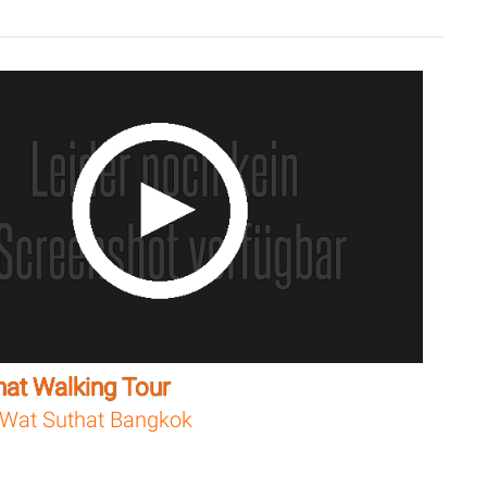
hat Walking Tour
Wat Suthat Bangkok