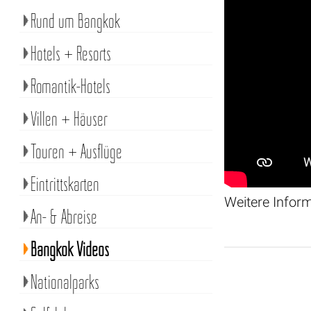
Rund um Bangkok
Hotels + Resorts
Romantik-Hotels
Villen + Häuser
Touren + Ausflüge
Eintrittskarten
Weitere Infor
An- & Abreise
Bangkok Videos
Nationalparks