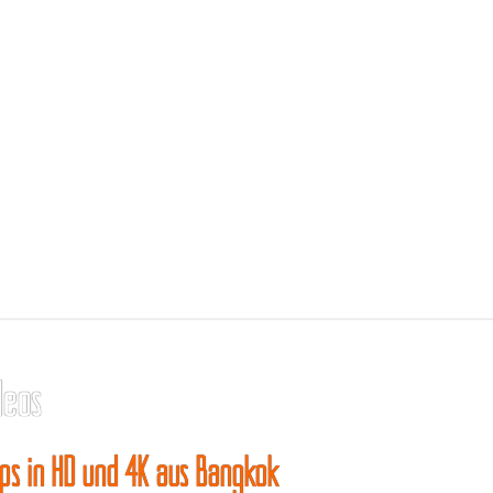
deos
ips in HD und 4K aus Bangkok