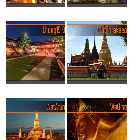
Yaowarat - die weltweit
Entdecke das einzigartige
beste China-Town
Flair von Bangkoks
Tauche ein in das wilde
Flussufer
Lhong 1919
Wat Phrakaeo
Herz von Bangkok –
Chao Phraya Riverside in
Yaowarat, die lebendigste
Bangkok ist ein pulsierendes
und leckerste Chinatown
Zentrum thailändischer
der Welt! Hier riecht es nach
Kultur und modernen
Streetfood, Gewürzen und
Lebens. Entlang dieses
Ab...
majestätischen Flusses
reihen ...
Bangkoks Lhong 1919 - Ein
Der Königspalast und der
Muss für Geschichts- und
Wat Phrakaeo
Kulturliebhaber
Der Königspalast und der
Wat Arun
Wat Pho
Lhong 1919 in Bangkok ist
Wat Phra Kaeo sind das
ein echtes Stück
strahlende Herz Bangkoks –
Geschichte mit viel Flair.
ein Ort, an dem Geschichte,
Ursprünglich war das
Religion und pure Pracht
Gelände im 19. Jahrhundert
miteinander verschmelz...