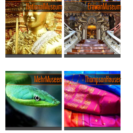
Geschichten und Gleise
Der Erawan-Schrein, auch
National Museum
Erawan Museum
Talat Phlu ist eines dieser
als "Thao Maha Phrom"
Viertel, bei denen man nicht
bekannt, ist eine der
versteht, warum Bangkok
bekanntesten religiösen
ständig versucht, modern
Stätten in Bangkok, der
und cool zu wirken, wenn es
pulsierenden Hauptstadt
eigentlich längs...
Thailands...
Bangkoks verzaubernde
Erawan, ein magisches
Museen
Museum im Bauch des
In dieser lebendigen
dreiköpfigen Elefanten
Mehr Museen
Thompson Häuser
Metropole verbergen sich
Ein Elefant mit drei Köpfen,
zahlreiche Museen, die von
so groß wie ein Hochhaus –
prunkvollen Palästen bis zu
und darin ein Museum voller
intimen Galerien reichen und
Mythen, Religion und Kunst.
ein breites Spektrum...
Das Erawan Museum bei
Bangkok ist kein...