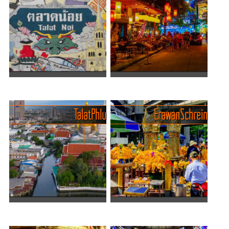
– aber kaum eines so
Metropole, die niemals
buchstäblich! Der
schläft, und ein Ort, an dem
MahaNakhon Tower,
der Verkehr, die Märkte und
entworfen vom deutschen
die unaufhörlichen
Architekten Ole Scheeren,
Geräusche der Stadt das t...
ist mehr als n...
Talat Noi erleben - Zwischen
Ram Buttri Road - Kneipen-
Schraubenschlüsseln und
Kiez in gemütlicher Idylle
Streetart
Wer nach Bangkok kommt,
Talat Phlu
Erawan Schrein
Wenn Bangkok ein Mosaik
landet früher oder später an
aus Gegensätzen ist, dann
der Khaosan Road. Sie ist
ist Talat Noi (ตลาดน้อย )
laut, wild, neonbunt und so
eines der ältesten, farben...
etwas wie der Backpacker-
Olymp. Doch wer na...
Talat Phlu - Ein Bangkok-Kiez
Erawan-Schrein - Ort der
voller Geschmack,
Spiritualität und des Glücks