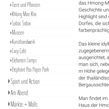
das Hmong-Mus
Tiere und Pflanzen
Geschichte und
Khlong Mae Kha
Highlight sin
Sabai, Sabai
Dorfes, die sic
farbenprächti
Museen
Kunsthandwerk
Das kleine idy
Carp Café
zugegebenerma
ausgerichtet, 
Elefanten Camps
man sich, neb
Elephant Poo Paper Park
m Höhe gelege
der thailändis
Sport und Action
Bergaussichten
Am Abend
Man findet im 
Märkte + Malls
Haus der Hmon