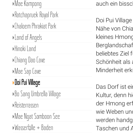
Mae Kampong
auch ein biss
Ratchapruek Royal Park
Doi Pui Village
Chaloem Phrakiat Park
Nähe von Chia
Land of Angels
kleines Hmong
Berglandschaft
Hinoki Land
beliebtes Ziel 
Chiang Dao Cave
Schönheit als 
Mae Sap Cave
Minderheit er
Doi Pui Village
Das Dorf ist e
Bo Sang Umbrella Village
Kultur, denn h
der Hmong erf
Reisterrassen
wie Weben und
Mae Ngat Somboon See
werden handge
Wasserfälle + Baden
Taschen und A