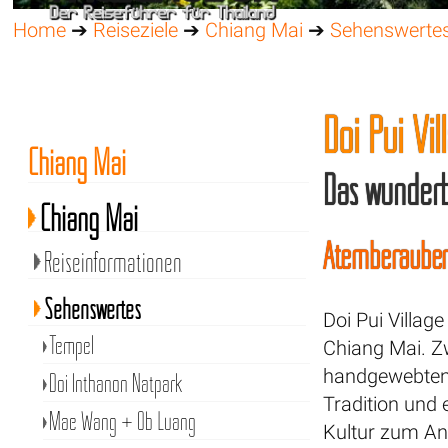
Home
➔
Reiseziele
➔
Chiang Mai
➔
Sehenswerte
Doi Pui Vi
Chiang Mai
Das wunderb
Chiang Mai
Atemberaubend
Reiseinformationen
Sehenswertes
Doi Pui Villag
Tempel
Chiang Mai. Z
handgewebten 
Doi Inthanon Natpark
Tradition und 
Mae Wang + Ob Luang
Kultur zum Anfa