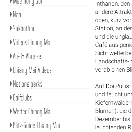
Mae Hong Son
Inthanon, den
andere Attrak
Nan
oben, kurz vor
Sukhothai
Station, an de
und die ungla
Videos Chiang Mai
Café aus geni
Sicht wetterbe
An- & Abreise
Landschafts- o
Chiang Mai Videos
vorab einen Bl
Nationalparks
Auf Doi Pui is
und feucht un
Golfclubs
Kiefernwälder
Wetter Chiang Mai
Blumen), die d
Dezember bis 
Blitz-Guide Chiang Mai
leuchtenden R