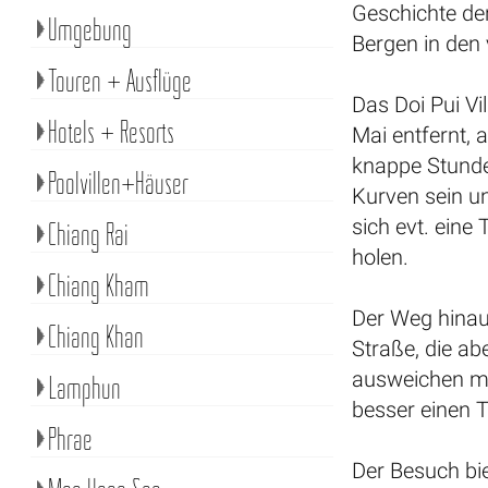
Geschichte der
Umgebung
Bergen in den
Touren + Ausflüge
Das Doi Pui V
Hotels + Resorts
Mai entfernt, 
knappe Stunde 
Poolvillen+Häuser
Kurven sein u
sich evt. eine
Chiang Rai
holen.
Chiang Kham
Der Weg hinauf
Chiang Khan
Straße, die ab
ausweichen mü
Lamphun
besser einen T
Phrae
Der Besuch bi