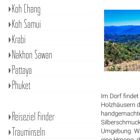
Koh Chang
Koh Samui
Krabi
Nakhon Sawan
Pattaya
Phuket
Im Dorf findet
Holzhäusern d
Reiseziel Finder
handgemachte 
Silberschmuck
Trauminseln
Umgebung. Wer
eine Hmong, de