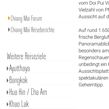
vom Doi Pui V
Vielzahl von 
Aussicht auf 
Chiang Mai Forum
Chiang Mai Reiseberichte
Auf rund 1.650
frische Bergl
Panoramablick
besonders am
Weitere Reiseziele
Regenschauer 
unbedingt ein 
Ayutthaya
Aussichtsplat
Bangkok
spektakulären 
Geheimtipp.
Hua Hin / Cha Am
Khao Lak