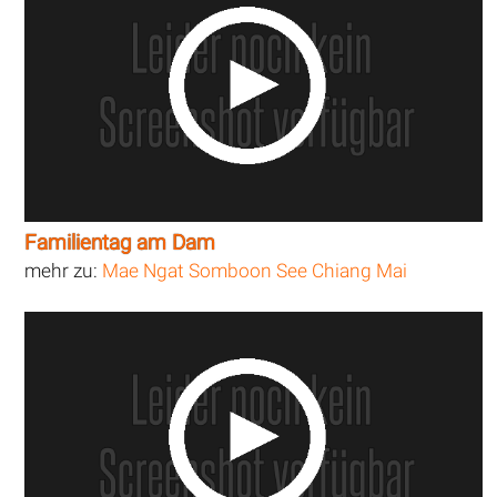
Familientag am Dam
mehr zu:
Mae Ngat Somboon See Chiang Mai