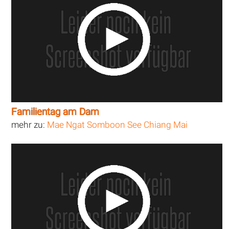
Familientag am Dam
mehr zu:
Mae Ngat Somboon See Chiang Mai