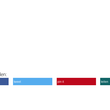
len:
tweet
pin it
teilen