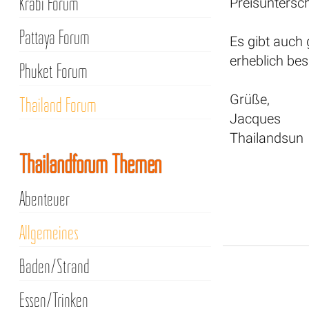
Krabi Forum
Preisuntersch
Pattaya Forum
Es gibt auch
erheblich bes
Phuket Forum
Grüße,
Thailand Forum
Jacques
Thailandsun
Thailandforum Themen
Abenteuer
Allgemeines
Baden/Strand
Essen/Trinken