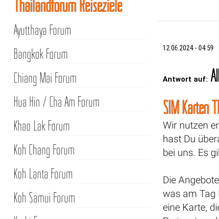
Thailandforum Reiseziele
Ayutthaya Forum
12.06.2024 - 04:59
Bangkok Forum
Al
Chiang Mai Forum
Antwort auf:
Hua Hin / Cha Am Forum
SIM Karten T
Khao Lak Forum
Wir nutzen e
hast Du übera
Koh Chang Forum
bei uns. Es g
Koh Lanta Forum
Die Angebote 
was am Tag D
Koh Samui Forum
eine Karte, d