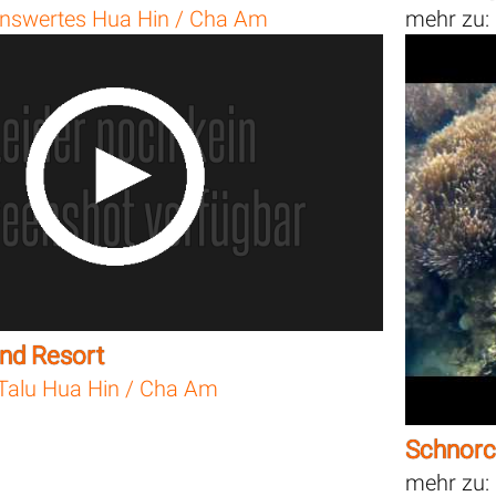
nswertes Hua Hin / Cha Am
mehr zu:
and Resort
Talu Hua Hin / Cha Am
Schnorc
mehr zu: