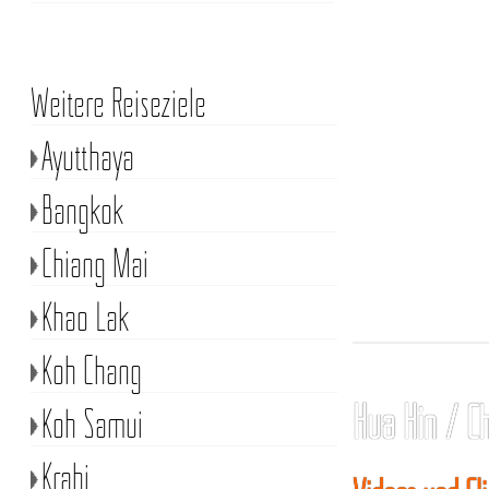
Weitere Reiseziele
Ayutthaya
Bangkok
Chiang Mai
Khao Lak
Koh Chang
Hua Hin / C
Koh Samui
Krabi