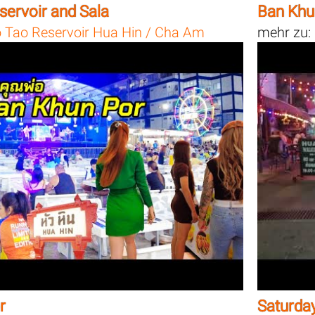
ervoir and Sala
Ban Khu
 Tao Reservoir Hua Hin / Cha Am
mehr zu:
r
Saturday