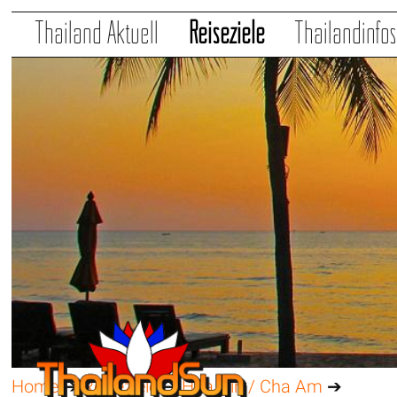
Thailand Aktuell
Reiseziele
Thailandinfo
Home
➔
Reiseziele
➔
Hua Hin / Cha Am
➔