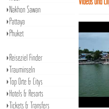
Videos und Cl
Nakhon Sawan
Pattaya
Phuket
Reiseziel Finder
Trauminseln
Top Orte & Citys
Hotels & Resorts
Tickets & Transfers