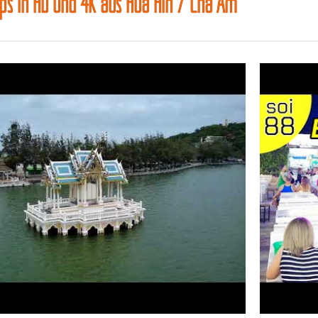
ips in HD und 4K aus Hua Hin / Cha Am