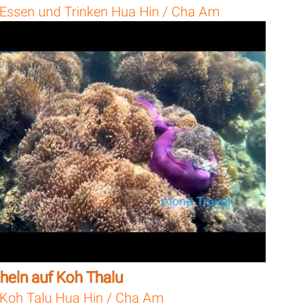
Essen und Trinken Hua Hin / Cha Am
heln auf Koh Thalu
Koh Talu Hua Hin / Cha Am