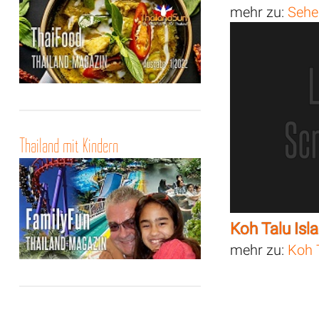
mehr zu:
Sehe
Thailand mit Kindern
Koh Talu Isl
mehr zu:
Koh 