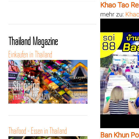
Khao Tao Res
mehr zu:
Khao
Thailand Magazine
Einkaufen in Thailand
Thaifood - Essen in Thailand
Ban Khun Po