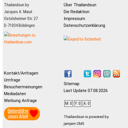
Thailandsun by
Über Thailandsun
Jacques A. Maué
Die Redaktion
Ostelsheimer Str. 27
Impressum
D-71034 Böblingen
Datenschutzerklärung
Kontakt/Anfragen
Umfrage
Sitemap
Besuchermeinungen
Last Update 07.08.2026
Mediadaten
Werbung Anfrage
M: 0
Y: 0
A: 0
Thailandsun is powered by
jamjam CMS