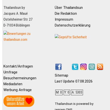
Thailandsun by
Über Thailandsun
Jacques A. Maué
Die Redaktion
Ostelsheimer Str. 27
Impressum
D-71034 Böblingen
Datenschutzerklärung
Kontakt/Anfragen
Umfrage
Sitemap
Besuchermeinungen
Last Update 07.08.2026
Mediadaten
Werbung Anfrage
M: 0
Y: 0
A: 5303
Thailandsun is powered by
jamjam CMS