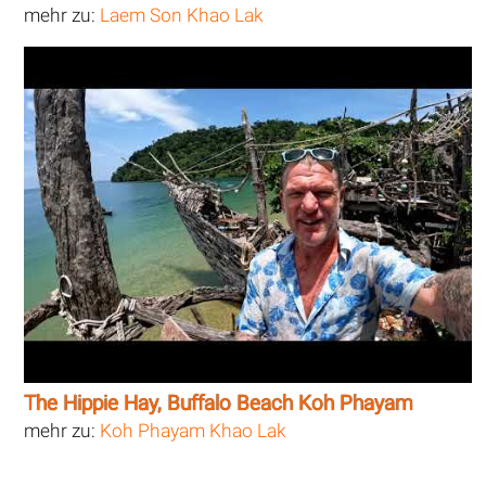
mehr zu:
Laem Son Khao Lak
The Hippie Hay, Buffalo Beach Koh Phayam
mehr zu:
Koh Phayam Khao Lak