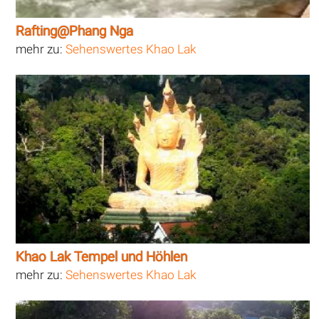
Rafting@Phang Nga
mehr zu:
Sehenswertes Khao Lak
Khao Lak Tempel und Höhlen
mehr zu:
Sehenswertes Khao Lak