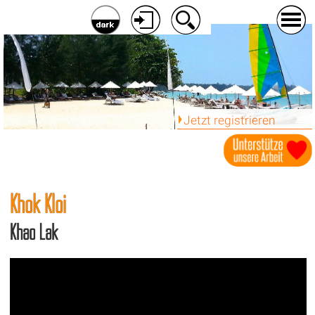
Jetzt registrieren
Khok Kloi
Khao Lak