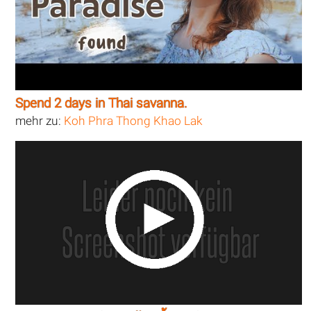
Spend 2 days in Thai savanna.
mehr zu:
Koh Phra Thong Khao Lak