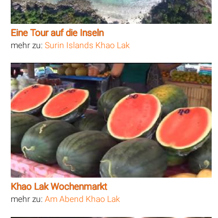
Eine Tour auf die Inseln
mehr zu:
Surin Islands Khao Lak
Khao Lak Wochenmarkt
mehr zu:
Am Abend Khao Lak