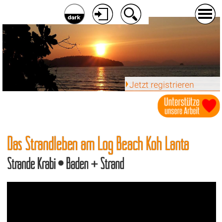
Jetzt registrieren
Das Strandleben am Log Beach Koh Lanta
Strände Krabi • Baden + Strand