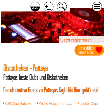
Jetzt registrieren
Discotheken - Pattaya
Pattayas beste Clubs und Diskotheken
Der ultimative Guide zu Pattayas Nightlife Hier geht’s ab!
808 Club Pattaya
World House Pattaya
Lucifer Club