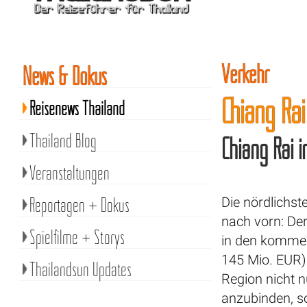
Verkehr
News & Dokus
Chiang Rai
Reisenews Thailand
Thailand Blog
Chiang Rai 
Veranstaltungen
Reportagen + Dokus
Die nördlichs
nach vorn: De
Spielfilme + Storys
in den kommen
145 Mio. EUR)
Thailandsun Updates
Region nicht n
anzubinden, so