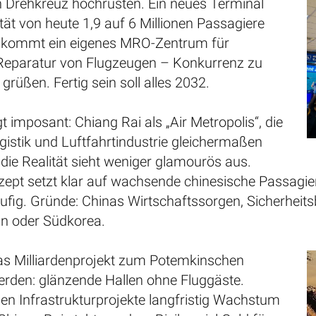
en Drehkreuz hochrüsten. Ein neues Terminal
ität von heute 1,9 auf 6 Millionen Passagiere
u kommt ein eigenes MRO-Zentrum für
eparatur von Flugzeugen – Konkurrenz zu
grüßen. Fertig sein soll alles 2032.
gt imposant: Chiang Rai als „Air Metropolis“, die
istik und Luftfahrtindustrie gleichermaßen
 die Realität sieht weniger glamourös aus.
ept setzt klar auf wachsende chinesische Passagier
läufig. Gründe: Chinas Wirtschaftssorgen, Sicherhe
n oder Südkorea.
as Milliardenprojekt zum Potemkinschen
erden: glänzende Hallen ohne Fluggäste.
en Infrastrukturprojekte langfristig Wachstum