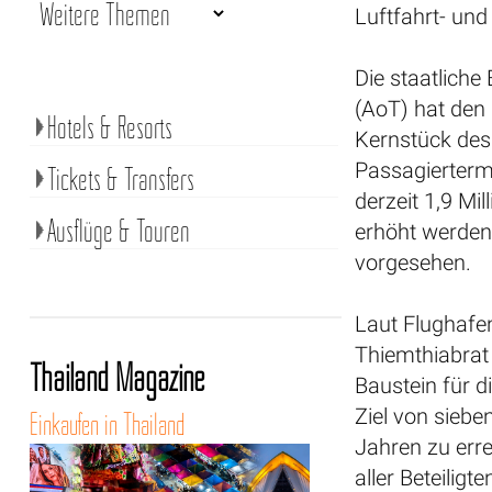
Luftfahrt- und
Die staatliche
(AoT) hat den 
Hotels & Resorts
Kernstück des
Passagiertermi
Tickets & Transfers
derzeit 1,9 Mi
Ausflüge & Touren
erhöht werden.
vorgesehen.
Laut Flughafe
Thiemthiabrat 
Thailand Magazine
Baustein für 
Ziel von siebe
Einkaufen in Thailand
Jahren zu err
aller Beteiligten