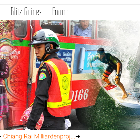
s
Blitz-Guides
Forum
➔
Chiang Rai Milliardenproj...
➔