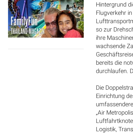
Hintergrund di
Flugverkehr in
Lufttransport
so zur Drehsch
ihre Maschinen
wachsende Zah
Geschäftsreis
bereits die n
durchlaufen. D
Die Doppelstr
Einrichtung de
umfassenderen 
„Air Metropoli
Luftfahrtknot
Logistik, Tran