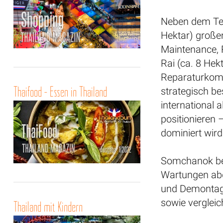
Neben dem Ter
Hektar) großen
Maintenance, 
Rai (ca. 8 Hek
Reparaturkompl
Thaifood - Essen in Thailand
strategisch b
international 
positionieren 
dominiert wird
Somchanok bet
Wartungen abd
und Demontage
sowie vergleic
Thailand mit Kindern