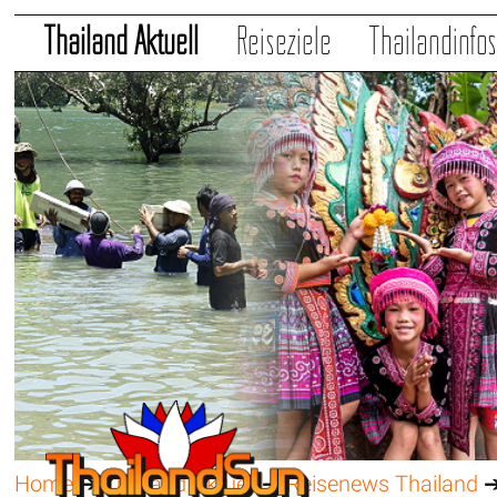
Thailand Aktuell
Reiseziele
Thailandinfo
Home
➔
Thailand Aktuell
➔
Reisenews Thailand