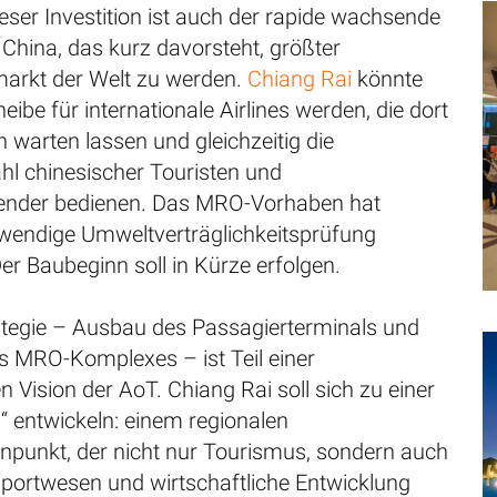
eser Investition ist auch der rapide wachsende
 China, das kurz davorsteht, größter
markt der Welt zu werden.
Chiang Rai
könnte
eibe für internationale Airlines werden, die dort
 warten lassen und gleichzeitig die
l chinesischer Touristen und
ender bedienen. Das MRO-Vorhaben hat
otwendige Umweltverträglichkeitsprüfung
er Baubeginn soll in Kürze erfolgen.
ategie – Ausbau des Passagierterminals und
s MRO-Komplexes – ist Teil einer
Vision der AoT. Chiang Rai soll sich zu einer
s“ entwickeln: einem regionalen
enpunkt, der nicht nur Tourismus, sondern auch
sportwesen und wirtschaftliche Entwicklung