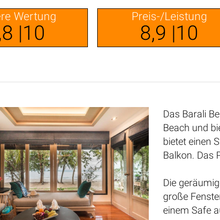
re Wertung
Preis-/Leistung
,8 |10
8,9 |10
Das Barali B
Beach und bi
bietet einen 
Balkon. Das P
Die geräumige
große Fenste
einem Safe a