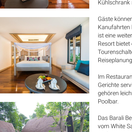
Kühlschrank 
Gäste können
Kanufahrten
ist eine weit
Resort bietet
Tourenschalte
Reiseplanung
Im Restaurant
Gerichte serv
gehören leic
Poolbar.
Das Barali B
vom White Sa