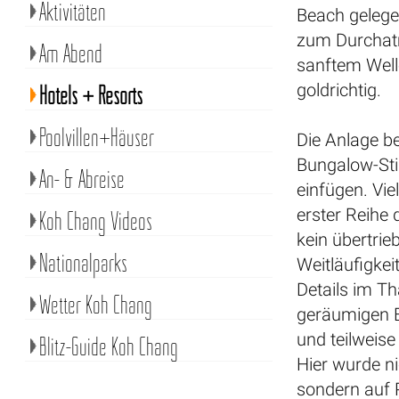
Aktivitäten
Beach gelegen
zum Durchat
Am Abend
sanftem Well
goldrichtig.
Hotels + Resorts
Poolvillen+Häuser
Die Anlage b
Bungalow-Sti
An- & Abreise
einfügen. Vie
erster Reihe 
Koh Chang Videos
kein übertri
Nationalparks
Weitläufigkei
Details im Th
Wetter Koh Chang
geräumigen B
und teilweis
Blitz-Guide Koh Chang
Hier wurde n
sondern auf 