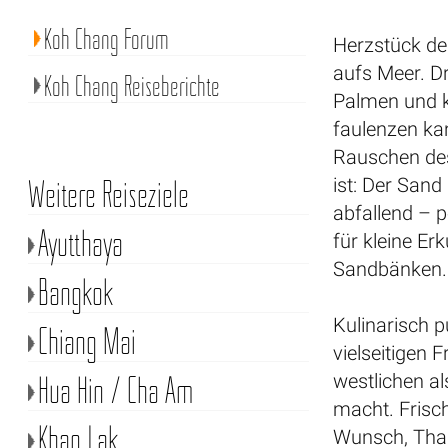
Koh Chang Forum
Herzstück der
aufs Meer. D
Koh Chang Reiseberichte
Palmen und k
faulenzen ka
Rauschen des
Weitere Reiseziele
ist: Der Sand
abfallend – 
Ayutthaya
für kleine E
Sandbänken.
Bangkok
Kulinarisch 
Chiang Mai
vielseitigen 
Hua Hin / Cha Am
westlichen al
macht. Frisch
Khao Lak
Wunsch, Thai