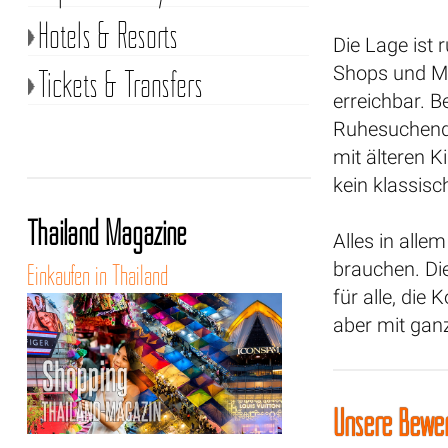
Hotels & Resorts
Die Lage ist r
Shops und Mä
Tickets & Transfers
erreichbar. B
Ruhesuchende
mit älteren K
kein klassis
Thailand Magazine
Alles in alle
brauchen. Di
Einkaufen in Thailand
für alle, die
aber mit ganz
Unsere Bewer