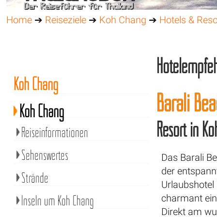
Home
➔
Reiseziele
➔
Koh Chang
➔
Hotels & Reso
Hotelempfe
Koh Chang
Barali Be
Koh Chang
Resort in K
Reiseinformationen
Sehenswertes
Das Barali B
der entspann
Strände
Urlaubshotel 
Inseln um Koh Chang
charmant eing
Direkt am wu