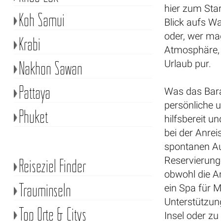
hier zum Star
Koh Samui
Blick aufs Wa
oder, wer mag
Krabi
Atmosphäre, k
Nakhon Sawan
Urlaub pur.
Pattaya
Was das Bara
persönliche 
Phuket
hilfsbereit u
bei der Anre
spontanen Au
Reservierung
Reiseziel Finder
obwohl die An
Trauminseln
ein Spa für 
Unterstützun
Top Orte & Citys
Insel oder zu