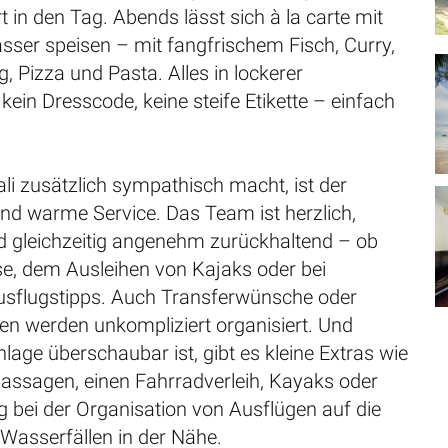
t in den Tag. Abends lässt sich à la carte mit
sser speisen – mit fangfrischem Fisch, Curry,
, Pizza und Pasta. Alles in lockerer
ein Dresscode, keine steife Etikette – einfach
li zusätzlich sympathisch macht, ist der
und warme Service. Das Team ist herzlich,
nd gleichzeitig angenehm zurückhaltend – ob
ise, dem Ausleihen von Kajaks oder bei
sflugstipps. Auch Transferwünsche oder
en werden unkompliziert organisiert. Und
lage überschaubar ist, gibt es kleine Extras wie
Massagen, einen Fahrradverleih, Kayaks oder
g bei der Organisation von Ausflügen auf die
 Wasserfällen in der Nähe.