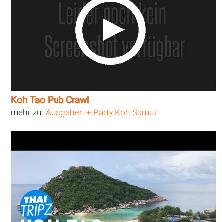
Koh Tao Pub Crawl
mehr zu:
Ausgehen + Party Koh Samui