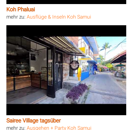
Koh Phaluai
mehr zu:
Ausflüge & Inseln Koh Samui
Sairee Village tagsüber
mehr zu:
Ausgehen + Party Koh Samui