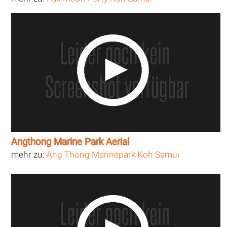
Angthong Marine Park Aerial
mehr zu:
Ang Thong Marinepark Koh Samui